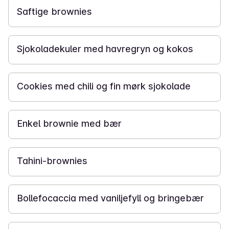
Saftige brownies
15 min
Sjokoladekuler med havregryn og kokos
30 min
Cookies med chili og fin mørk sjokolade
40 min
Enkel brownie med bær
1 t
Tahini-brownies
3 t
Bollefocaccia med vaniljefyll og bringebær
20 min