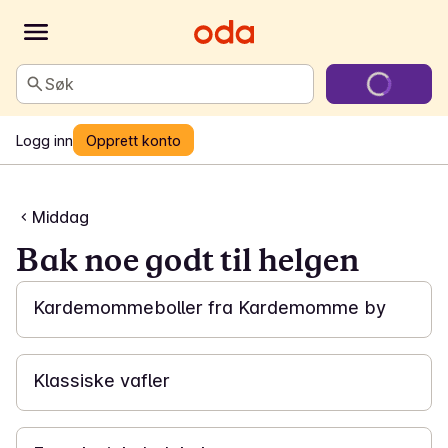
Søk
Logg inn
Opprett konto
Middag
Bak noe godt til helgen
1 t 30 min
Kardemommeboller fra Kardemomme by
1 t
Klassiske vafler
1 t