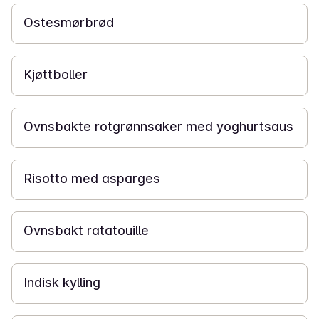
Ostesmørbrød
45 min
Kjøttboller
20 min
Ovnsbakte rotgrønnsaker med yoghurtsaus
1 t
Risotto med asparges
2 t 30 min
Ovnsbakt ratatouille
30 min
Indisk kylling
45 min