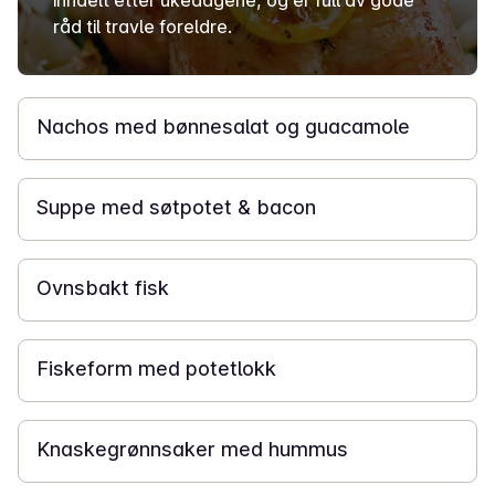
inndelt etter ukedagene, og er full av gode
råd til travle foreldre.
1 t
Nachos med bønnesalat og guacamole
1 t
Suppe med søtpotet & bacon
1 t
Ovnsbakt fisk
1 t
Fiskeform med potetlokk
20 min
Knaskegrønnsaker med hummus
30 min