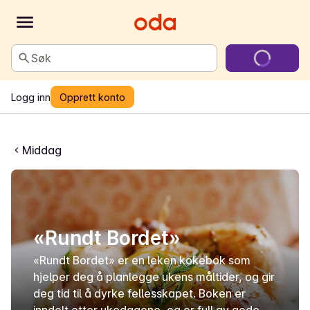
Søk
Logg inn
Opprett konto
Middag
«Rundt Bordet»
«Rundt Bordet» er en leken kokebok som
hjelper deg å planlegge ukens måltider, og gir
deg tid til å dyrke fellesskapet. Boken er