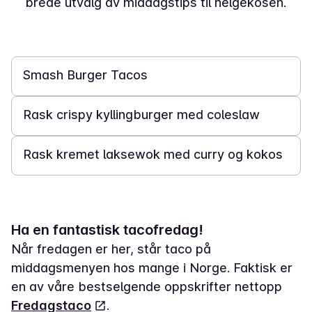
brede utvalg av middagstips til helgekosen.
20 min
Smash Burger Tacos
20 min
Rask crispy kyllingburger med coleslaw
25 min
Rask kremet laksewok med curry og kokos
Ha en fantastisk tacofredag!
Når fredagen er her, står taco på
middagsmenyen hos mange i Norge. Faktisk er
en av våre bestselgende oppskrifter nettopp
Fredagstaco
.