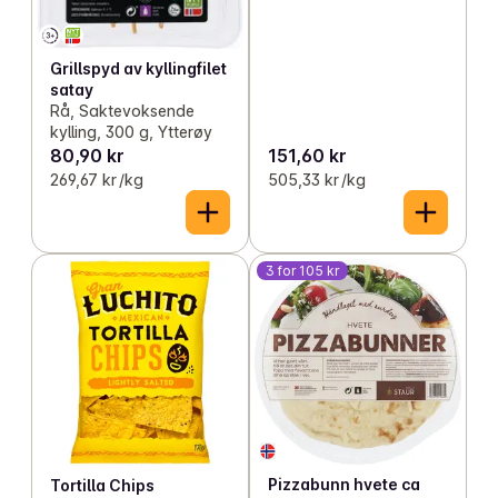
Grillspyd av kyllingfilet
satay
Rå, Saktevoksende
kylling, 300 g, Ytterøy
80,90 kr
151,60 kr
269,67 kr /kg
505,33 kr /kg
3 for 105 kr
Pizzabunn hvete ca
Tortilla Chips