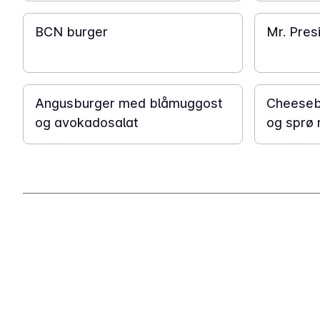
BCN burger
Mr. Pres
20 min
30 min
Angusburger med blåmuggost
Cheeseb
og avokadosalat
og sprø 