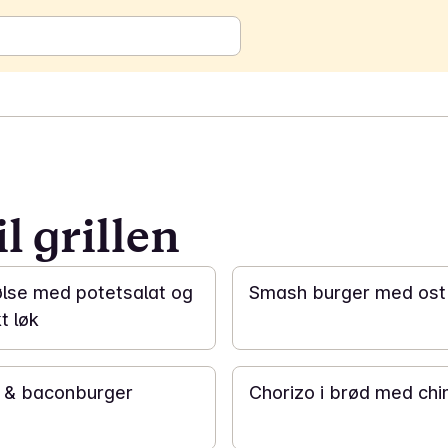
l grillen
20 min
pølse med potetsalat og
Smash burger med ost
t løk
25 min
 & baconburger
Chorizo i brød med chi
40 min