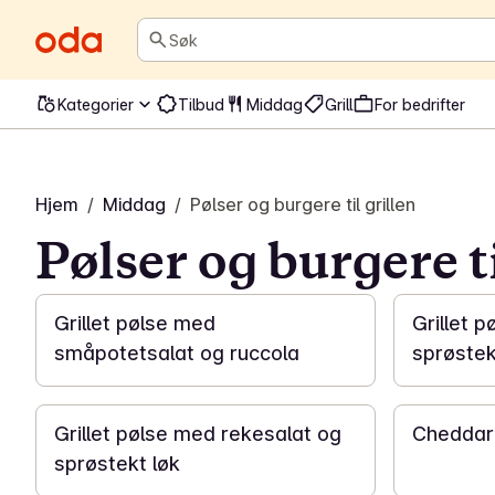
Søk
Kategorier
Tilbud
Middag
Grill
For bedrifter
Hjem
/
Middag
/
Pølser og burgere til grillen
Pølser og burgere ti
25 min
10 min
Grillet pølse med
Grillet 
småpotetsalat og ruccola
sprøstek
20 min
30 min
Grillet pølse med rekesalat og
Cheddar
sprøstekt løk
30 min
30 min