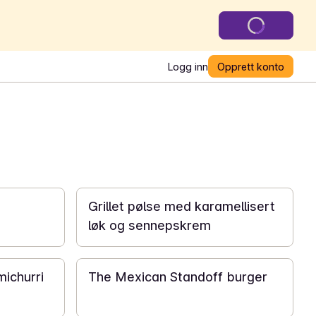
Logg inn
Opprett konto
20 min
Grillet pølse med karamellisert
løk og sennepskrem
30 min
michurri
The Mexican Standoff burger
30 min