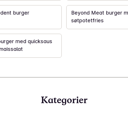
ident burger
Beyond Meat burger 
søtpotetfries
urger med quicksaus
maissalat
Kategorier