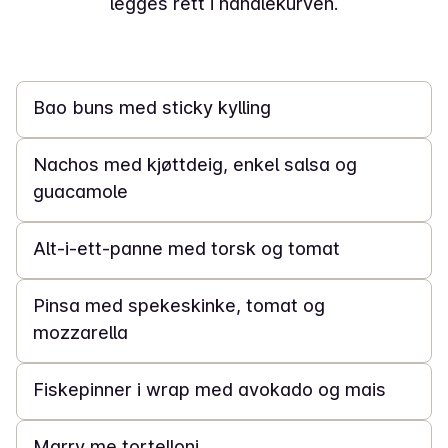
legges rett i handlekurven.
20 min
Bao buns med sticky kylling
25 min
Nachos med kjøttdeig, enkel salsa og
guacamole
25 min
Alt-i-ett-panne med torsk og tomat
20 min
Pinsa med spekeskinke, tomat og
mozzarella
20 min
Fiskepinner i wrap med avokado og mais
20 min
Marry me tortelloni