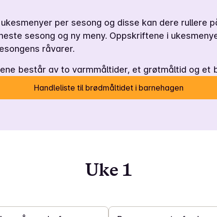
e ukesmenyer per sesong og disse kan dere rullere på
il neste sesong og ny meny. Oppskriftene i ukesmeny
esongens råvarer.
e består av to varmmåltider, et grøtmåltid og et b
Handleliste til brødmåltidet i barnehagen
Uke 1
10 t