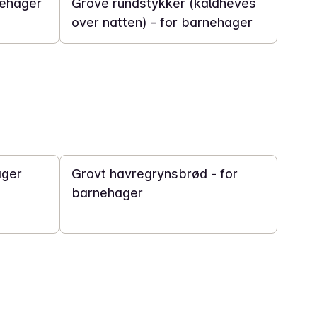
nehager
Grove rundstykker (kaldheves
over natten) - for barnehager
1 t 30 min
ager
Grovt havregrynsbrød - for
barnehager