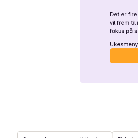
Det er fir
vil frem t
fokus på s
Ukesmenyen
30 min
40 min