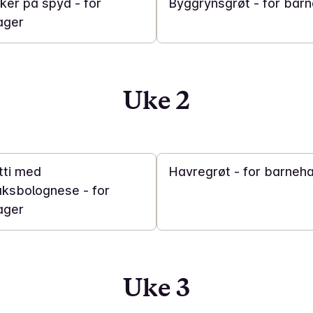
ker på spyd - for
Byggrynsgrøt - for bar
ager
Uke 2
15 min
tti med
Havregrøt - for barneh
ksbolognese - for
ager
Uke 3