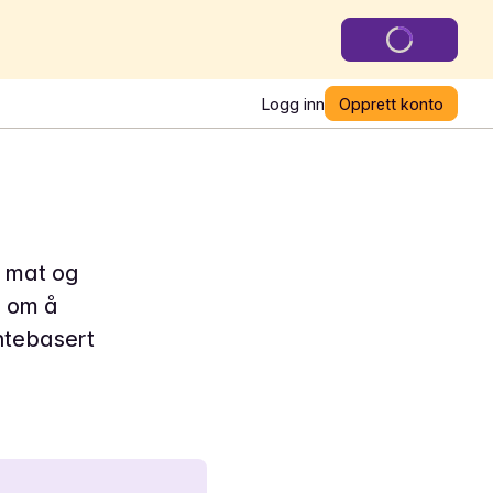
Logg inn
Opprett konto
r mat og
g om å
antebasert