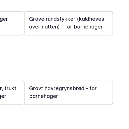
10 t
ager
Grove rundstykker (kaldheves
over natten) - for barnehager
1 t 30 min
, frukt
Grovt havregrynsbrød - for
ger
barnehager