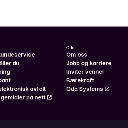
Oda
kundeservice
Om oss
iller du
Jobb og karriere
ring
Inviter venner
pant
Bærekraft
elektronisk avfall
Oda Systems
gemidler på nett