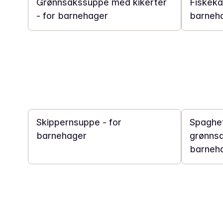
Grønnsakssuppe med kikerter
Fiskeka
- for barnehager
barneh
30 min
30 min
Skippernsuppe - for
Spaghe
barnehager
grønnsa
barneh