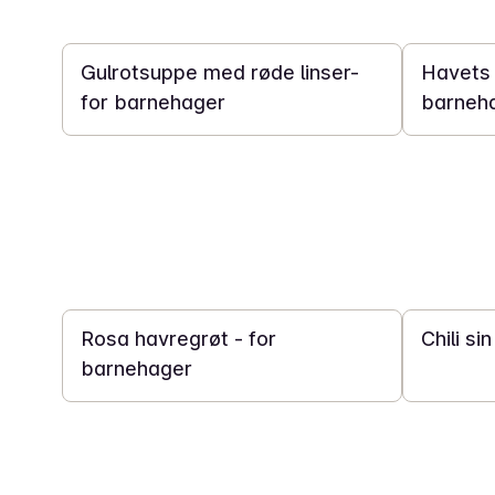
40 min
30 min
Gulrotsuppe med røde linser-
Havets 
for barnehager
barneh
30 min
30 min
Rosa havregrøt - for
Chili si
barnehager