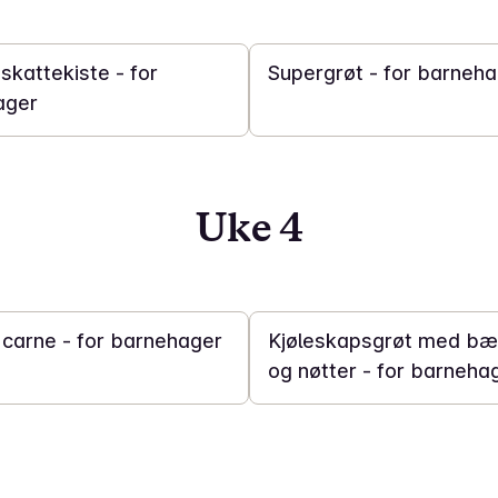
20 min
skattekiste - for
Supergrøt - for barneh
ager
Uke 4
5 t
n carne - for barnehager
Kjøleskapsgrøt med bær
og nøtter - for barneha