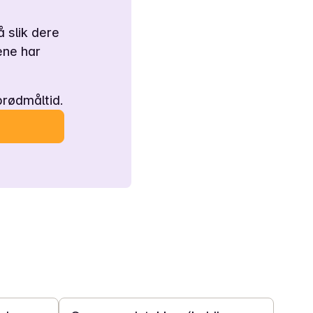
 slik dere
ene har
rødmåltid.
10 t