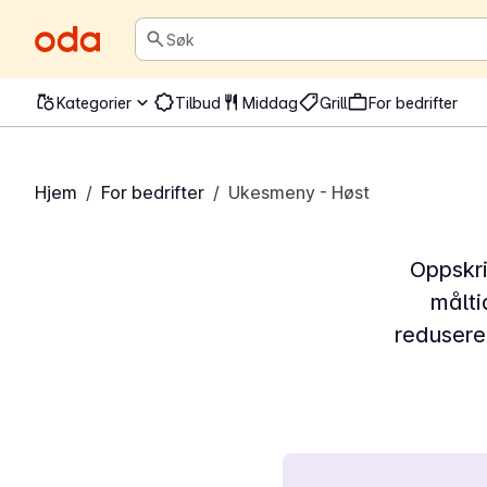
Søk
Kategorier
Tilbud
Middag
Grill
For bedrifter
Hjem
/
For bedrifter
/
Ukesmeny - Høst
Oppskri
målti
redusere 