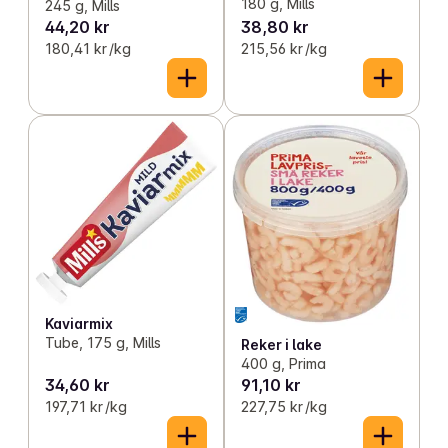
180 g, Mills
245 g, Mills
44,20 kr
38,80 kr
180,41 kr /kg
215,56 kr /kg
Kaviarmix
Tube, 175 g, Mills
Reker i lake
400 g, Prima
34,60 kr
91,10 kr
197,71 kr /kg
227,75 kr /kg