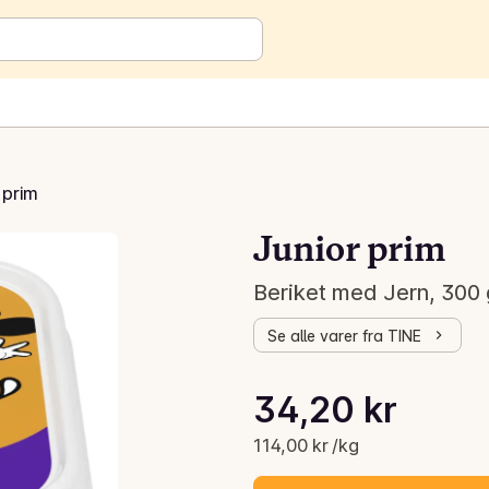
 prim
Junior prim
Beriket med Jern, 300 
Se alle varer fra TINE
Stykkpris: 114,00 kr /kg
34,20 kr
Gjeldende pris er: 34,20 kr
114,00 kr /kg