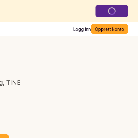
Logg inn
Opprett konto
g, TINE