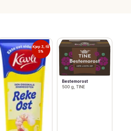
Kjøp 3, få
5%
Bestemorost
500 g, TINE