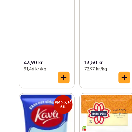
43,90 kr
13,50 kr
91,46 kr /kg
72,97 kr /kg
Kjøp 3, få
5%