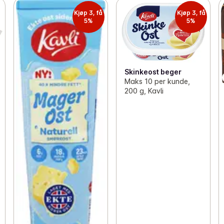
Kjøp 3, få
Kjøp 3, få
5%
5%
Skinkeost beger
Maks 10 per kunde,
200 g, Kavli