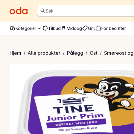
Søk
Kategorier
Tilbud
Middag
Grill
For bedrifter
unior prim
Hjem
/
Alle produkter
/
Pålegg
/
Ost
/
Smøreost og