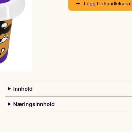
Legg til i handlekurv
Innhold
Næringsinnhold