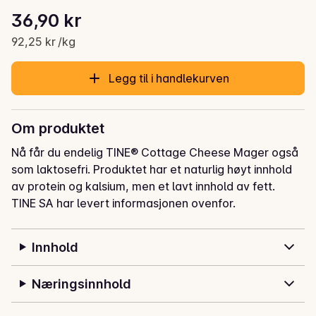
Stykkpris: 92,25 kr /kg
36,90 kr
Gjeldende pris er: 36,90 kr
92,25 kr /kg
Legg til i handlekurven
Om produktet
Nå får du endelig TINE® Cottage Cheese Mager også 
som laktosefri. Produktet har et naturlig høyt innhold 
av protein og kalsium, men et lavt innhold av fett.
TINE SA har levert informasjonen ovenfor.
Innhold
Næringsinnhold