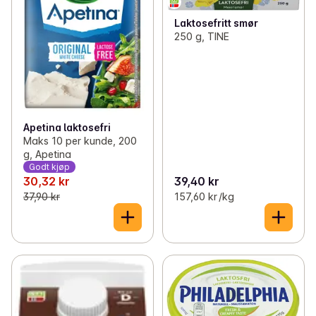
Laktosefritt smør
250 g, TINE
Apetina laktosefri
Maks 10 per kunde, 200
g, Apetina
Godt kjøp
30,32 kr
39,40 kr
37,90 kr
157,60 kr /kg