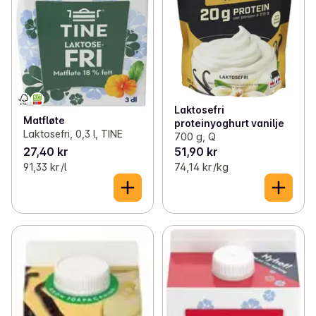
Laktosefri
Matfløte
proteinyoghurt vanilje
Laktosefri, 0,3 l, TINE
700 g, Q
27,40 kr
51,90 kr
91,33 kr /l
74,14 kr /kg