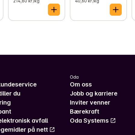
214,80 kr /kg
40,60 kr /kg
Oda
kundeservice
Om oss
iller du
Jobb og karriere
ring
Inviter venner
pant
Bærekraft
elektronisk avfall
Oda Systems
gemidler på nett