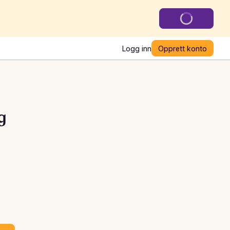
Logg inn
Opprett konto
g