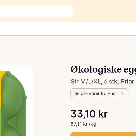
Økologiske eg
Str M/L/XL, 6 stk, Prior
Se alle varer fra Prior
Stykkpris: 87,11 kr /kg
33,10 kr
Gjeldende pris er: 33,10 kr
87,11 kr /kg