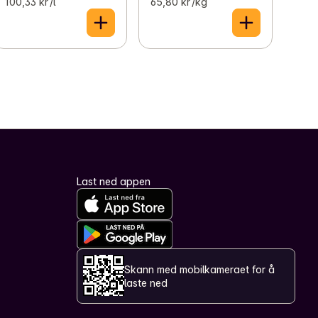
100,33 kr /l
65,80 kr /kg
Last ned appen
Skann med mobilkameraet for å
laste ned