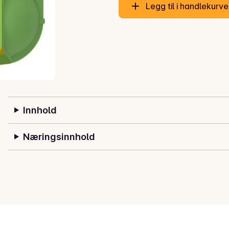
Legg til i handlekurv
Innhold
Næringsinnhold