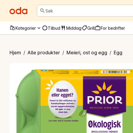
Søk
Kategorier
Tilbud
Middag
Grill
For bedrifter
logiske egg
Hjem
/
Alle produkter
/
Meieri, ost og egg
/
Egg