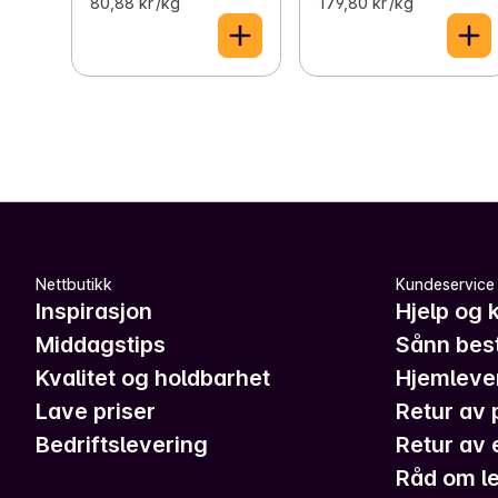
80,88 kr /kg
179,80 kr /kg
Nettbutikk
Kundeservice
Inspirasjon
Hjelp og 
Middagstips
Sånn best
Kvalitet og holdbarhet
Hjemleve
Lave priser
Retur av 
Bedriftslevering
Retur av 
Råd om le