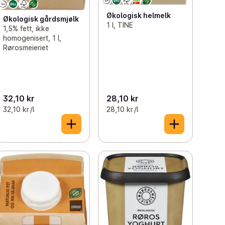
Økologisk helmelk
Økologisk gårdsmjølk
1 l, TINE
1,5% fett, ikke
homogenisert, 1 l,
Rørosmeieriet
32,10 kr
28,10 kr
32,10 kr /l
28,10 kr /l