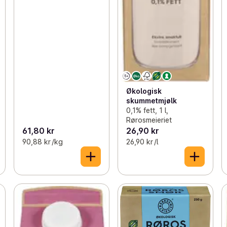
Økologisk
skummetmjølk
0,1% fett, 1 l,
Rørosmeieriet
61,80 kr
26,90 kr
90,88 kr /kg
26,90 kr /l