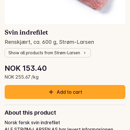
Svin indrefilet
Renskjært, ca. 600 g, Strøm-Larsen
Show all products from Strøm-Larsen
Unit price: NOK 255.67 /kg
NOK 153.40
Current price is: NOK 153.40
NOK 255.67 /kg
Add to cart
About this product
Norsk fersk svin indrefilet
ALF STRØM-LARSEN AS har levert informasjonen