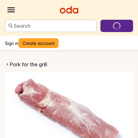
Search
Sign in
Create account
 indrefilet
Pork for the grill