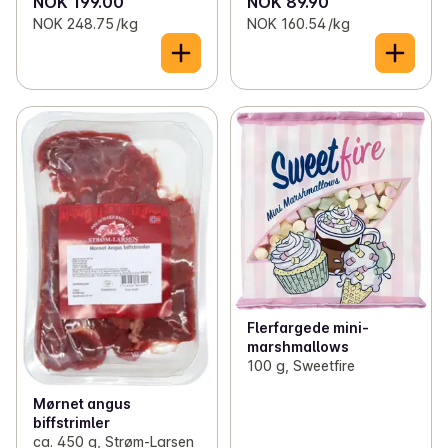
NOK 199.00
NOK 89.90
NOK 248.75 /kg
NOK 160.54 /kg
Flerfargede mini-
marshmallows
100 g, Sweetfire
Mørnet angus
biffstrimler
ca. 450 g, Strøm-Larsen