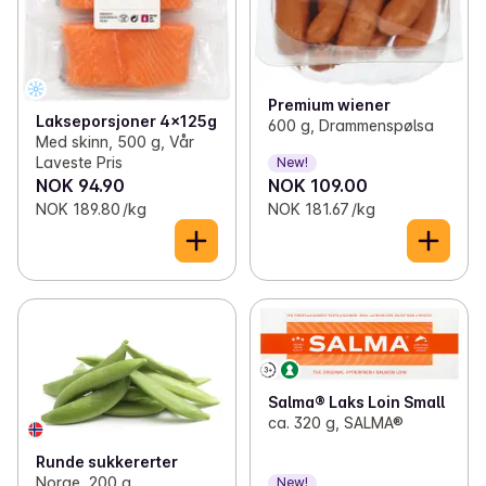
Premium wiener
Lakseporsjoner 4x125g
600 g, Drammenspølsa
Med skinn, 500 g, Vår
Laveste Pris
New!
NOK 94.90
NOK 109.00
NOK 189.80 /kg
NOK 181.67 /kg
Salma® Laks Loin Small
ca. 320 g, SALMA®
Runde sukkererter
Norge, 200 g
New!