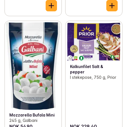
Kalkunfilet Salt &
pepper
I stekepose, 750 g, Prior
Mozzarella Bufala Mini
245 g, Galbani
NOK 54.90
NOK 228.40