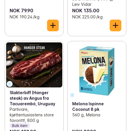
Leiv Vidar
NOK 79.90
NOK 135.00
NOK 190.24 /kg
NOK 225.00 /kg
Slakterbiff (Hanger
steak) av Angus fra
Tacuarembó, Uruguay
Melona Ispinne
Partivare,
Coconut 8 pk
kjøttentusiastens store
560 g, Melona
favoritt!, 800 g
Bulk item