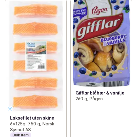
Gifflar blåbær & vanilje
260 g, Pågen
Laksefilet uten skinn
6x125g, 750 g, Norsk
Sjømat AS
Bulk item