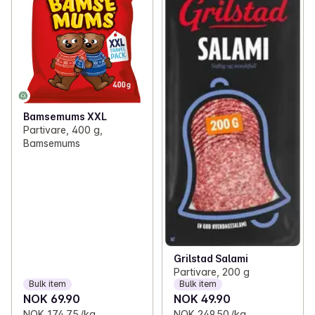
Bamsemums XXL
Partivare, 400 g,
Bamsemums
Grilstad Salami
Partivare, 200 g
Bulk item
Bulk item
NOK 69.90
NOK 49.90
NOK 174.75 /kg
NOK 249.50 /kg