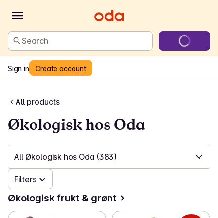
Search
Sign in
Create account
All products
Økologisk hos Oda
All Økologisk hos Oda
(383)
Filters
✓
All Økologisk hos Oda
(383)
Økologisk frukt & grønt
✓
Økologisk frukt & grønt
(61)