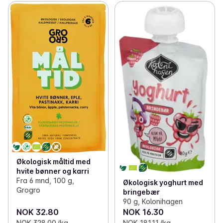
Økologisk måltid med
hvite bønner og karri
Fra 6 mnd, 100 g,
Økologisk yoghurt med
Grogro
bringebær
90 g, Kolonihagen
NOK 32.80
NOK 16.30
NOK 328.00 /kg
NOK 181.11 /kg