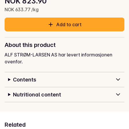
NOK 823.90
Current price is: NOK 823.90
NOK 633.77 /kg
Add to cart
About this product
ALF STRØM-LARSEN AS har levert informasjonen
ovenfor.
Contents
Nutritional content
Related