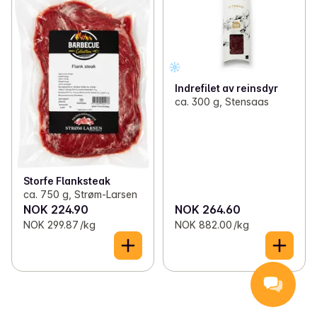
Indrefilet av reinsdyr
ca. 300 g, Stensaas
Storfe Flanksteak
ca. 750 g, Strøm-Larsen
NOK 224.90
NOK 264.60
NOK 299.87 /kg
NOK 882.00 /kg