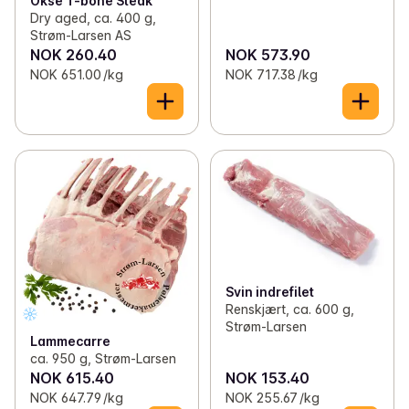
Okse T-bone Steak
Dry aged, ca. 400 g,
Strøm-Larsen AS
NOK 260.40
NOK 573.90
NOK 651.00 /kg
NOK 717.38 /kg
Svin indrefilet
Renskjært, ca. 600 g,
Strøm-Larsen
Lammecarre
ca. 950 g, Strøm-Larsen
NOK 615.40
NOK 153.40
NOK 647.79 /kg
NOK 255.67 /kg