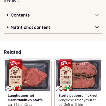
ovenfor.
Contents
Nutritional content
Related
Langtidsmørnet
Storfe pepperbiff skivet
mørbradbiff av storfe
Langtidsmørnet ytrefilet,
ca. 365 g, Gilde
ca. 365 g, Gilde