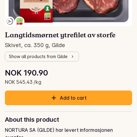
Langtidsmørnet ytrefilet av storfe
Skivet, ca. 350 g, Gilde
Show all products from Gilde
Unit price: NOK 545.43 /kg
NOK 190.90
Current price is: NOK 190.90
NOK 545.43 /kg
Add to cart
About this product
NORTURA SA (GILDE) har levert informasjonen