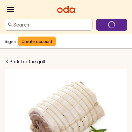
Search
Sign in
Create account
k porchetta
Pork for the grill