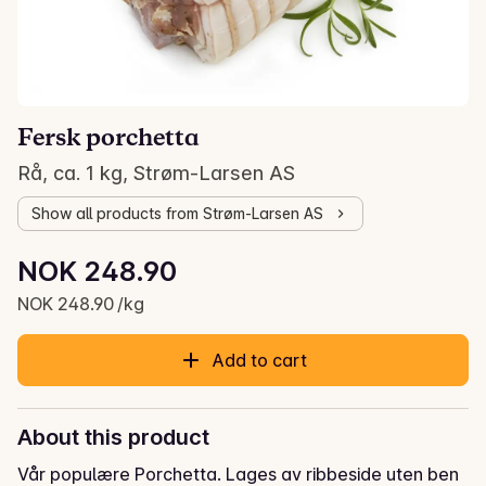
Fersk porchetta
Rå, ca. 1 kg, Strøm-Larsen AS
Show all products from Strøm-Larsen AS
Unit price: NOK 248.90 /kg
NOK 248.90
Current price is: NOK 248.90
NOK 248.90 /kg
Add to cart
About this product
Vår populære Porchetta. Lages av ribbeside uten ben 