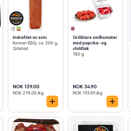
Indrefilet av svin
Grillklare småtomater
Korean BBQ, ca. 500 g,
med paprika- og
Grilstad
chiliflak
180 g
NOK 139.00
NOK 34.90
NOK 278.00 /kg
NOK 193.89 /kg