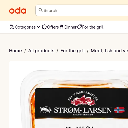
Search
Categories
Offers
Dinner
For the grill
 grillfilet tynnskåret
Home
/
All products
/
For the grill
/
Meat, fish and ve