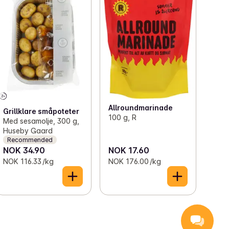
Allroundmarinade
Grillklare småpoteter
100 g, R
Med sesamolje, 300 g,
Huseby Gaard
Recommended
NOK 34.90
NOK 17.60
NOK 116.33 /kg
NOK 176.00 /kg