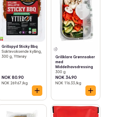
Grillspyd Sticky Bbq
Saktevoksende kylling,
300 g, Ytterøy
Grillklare Grønnsaker
med
Middelhavsdressing
300 g
NOK 80.90
NOK 34.90
NOK 269.67 /kg
NOK 116.33 /kg