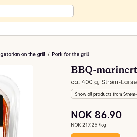
getarian on the grill
/
Pork for the grill
BBQ-marinert g
ca. 400 g, Strøm-Lars
Show all products from Strøm
Unit price: NOK 217.25 /kg
NOK 86.90
Current price is: NOK 86.90
NOK 217.25 /kg