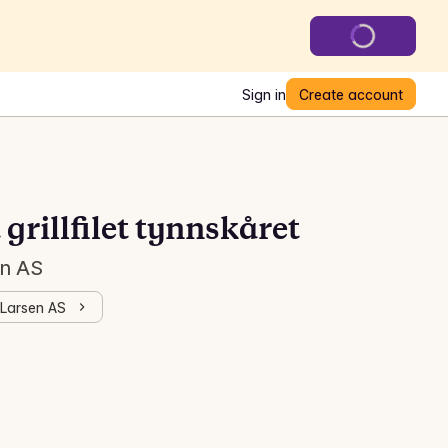
Sign in
Create account
rillfilet tynnskåret
en AS
-Larsen AS