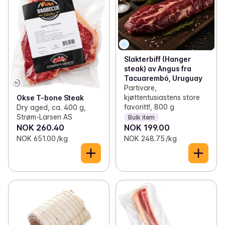
Slakterbiff (Hanger
steak) av Angus fra
Tacuarembó, Uruguay
Partivare,
kjøttentusiastens store
Okse T-bone Steak
favoritt!, 800 g
Dry aged, ca. 400 g,
Strøm-Larsen AS
Bulk item
NOK 260.40
NOK 199.00
NOK 651.00 /kg
NOK 248.75 /kg