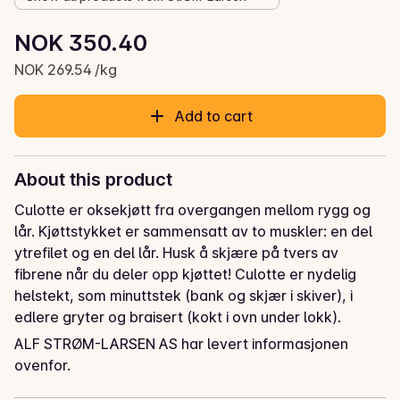
Unit price: NOK 269.54 /kg
NOK 350.40
Current price is: NOK 350.40
NOK 269.54 /kg
Add to cart
About this product
Culotte er oksekjøtt fra overgangen mellom rygg og 
lår. Kjøttstykket er sammensatt av to muskler: en del 
ytrefilet og en del lår. Husk å skjære på tvers av 
fibrene når du deler opp kjøttet! Culotte er nydelig 
helstekt, som minuttstek (bank og skjær i skiver), i 
edlere gryter og braisert (kokt i ovn under lokk).
ALF STRØM-LARSEN AS har levert informasjonen
Storfe Culotte
ovenfor.