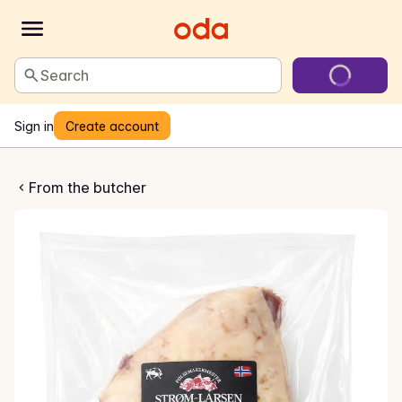
Search
Sign in
Create account
torfe med fettkappe
From the butcher