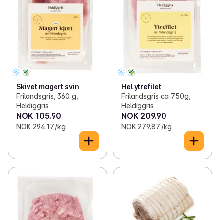
Skivet magert svin
Hel ytrefilet
Frilandsgris, 360 g,
Frilandsgris ca 750g,
Heldiggris
Heldiggris
NOK 105.90
NOK 209.90
NOK 294.17 /kg
NOK 279.87 /kg