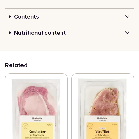
grisene har det bra når de har krøll på halen, roter i 
jorda og værer omgivelsene med øyne, nese og ører. 
Contents
Alle Heldiggris produkter har Dyrevernmerket som et 
synlig bevis på god dyrevelferd.
Nutritional content
Related