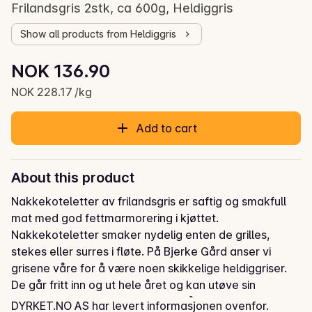
Frilandsgris 2stk, ca 600g, Heldiggris
Show all products from Heldiggris
Unit price: NOK 228.17 /kg
NOK 136.90
Current price is: NOK 136.90
NOK 228.17 /kg
Add to cart
About this product
Nakkekoteletter av frilandsgris er saftig og smakfull 
mat med god fettmarmorering i kjøttet. 
Nakkekoteletter smaker nydelig enten de grilles, 
stekes eller surres i fløte. På Bjerke Gård anser vi 
grisene våre for å være noen skikkelige heldiggriser. 
De går fritt inn og ut hele året og kan utøve sin 
naturlige adferd i store skogsområder. Vi ser at 
DYRKET.NO AS har levert informasjonen ovenfor.