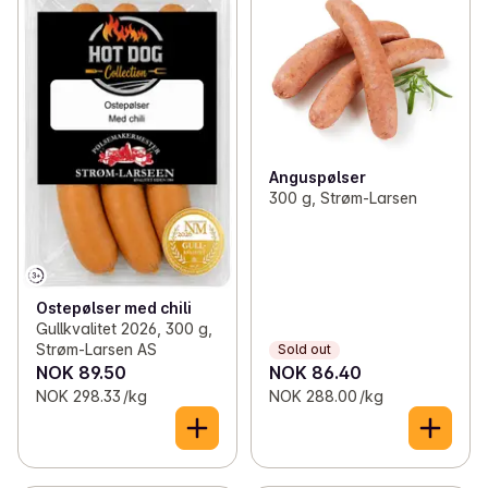
✓
Strøm-Larsen
(80)
✓
Hamburgers
(3)
✓
Rygge Meieri
(9)
✓
Minced meat
(7)
✓
Villbrygg
(7)
✓
Beef and veal
(21)
✓
Fredriks røkeri
(28)
✓
Pork
(14)
Anguspølser
300 g, Strøm-Larsen
✓
Heldiggris
(16)
✓
Lamb
(6)
✓
Holli Mølle
(10)
✓
Spreads
(13)
✓
Sørlandskjøtt
(17)
Ostepølser med chili
Gullkvalitet 2026, 300 g,
✓
Hovelsrud
(6)
Strøm-Larsen AS
Sold out
NOK 89.50
NOK 86.40
NOK 298.33 /kg
NOK 288.00 /kg
✓
Safteriet
(9)
✓
Felloni Spekehus
(13)