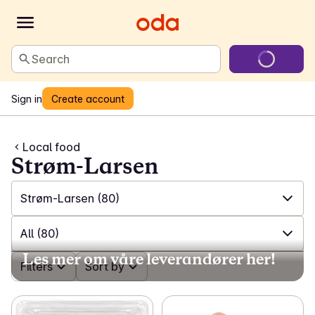
Search
Sign in
Create account
Local food
Strøm-Larsen
Strøm-Larsen
(80)
✓
All
(423)
All
(80)
Les mer om våre leverandører her!
✓
Toddum gård
(6)
✓
Filters
All
(80)
Sort by
✓
Kim Rudi
(4)
✓
Sausages
(16)