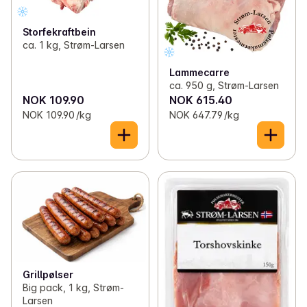
✓
FrostaChips
(6)
Storfekraftbein
ca. 1 kg, Strøm-Larsen
✓
Kantefølflak
(3)
Lammecarre
ca. 950 g, Strøm-Larsen
✓
Wiig Gartneri
(13)
NOK 109.90
NOK 615.40
NOK 109.90 /kg
NOK 647.79 /kg
✓
Grimstad Brusfabrikk
(2)
✓
Den Gode Baker
(12)
✓
Stensaas Reinsdyrslakteri
(2)
✓
Metervare
(10)
✓
Huseby Gård
(64)
✓
Snåsa
(4)
Grillpølser
Big pack, 1 kg, Strøm-
✓
Eimealt
(5)
Larsen