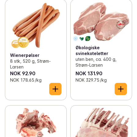
✓
Alm gard
(4)
✓
Onna
(5)
✓
Det Gamle Røgeri
(1)
✓
Fuglen Kaffe
(2)
Økologiske
svinekoteletter
✓
Homlagarden
(7)
Wienerpølser
uten ben, ca. 400 g,
8 stk, 520 g, Strøm-
Strøm-Larsen
Larsen
✓
Myhres Matsopp
0
NOK 92.90
NOK 131.90
NOK 178.65 /kg
NOK 329.75 /kg
✓
Nordås Gårdskjøtt
(1)
✓
Oslo Raw
(12)
✓
Brødr Ringstad
(13)
✓
Røyse Bærpresseri
(11)
✓
Snertingdal Ysteri
(3)