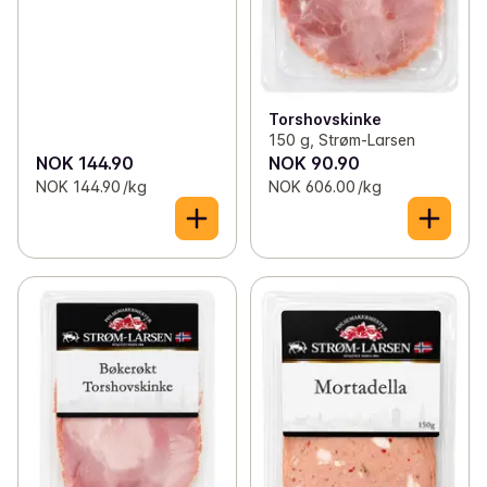
✓
Jentene på tunet
0
✓
Vaag
(4)
Torshovskinke
✓
Balholm
(5)
150 g, Strøm-Larsen
NOK 144.90
NOK 90.90
✓
Hardangerbonden
(2)
NOK 144.90 /kg
NOK 606.00 /kg
✓
Gardsbrenneriet
(8)
✓
Empress
(4)
✓
Ambijus
(2)
✓
Cousins
(3)
✓
Lloyd og Mélon
(3)
✓
Lykki
(3)