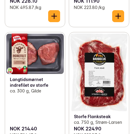
NOK 228.10
NOK 111.90
NOK 495.87 /kg
NOK 223.80 /kg
Langtidsmørnet
indrefilet av storfe
ca. 300 g, Gilde
Storfe Flanksteak
ca. 750 g, Strøm-Larsen
NOK 214.40
NOK 224.90