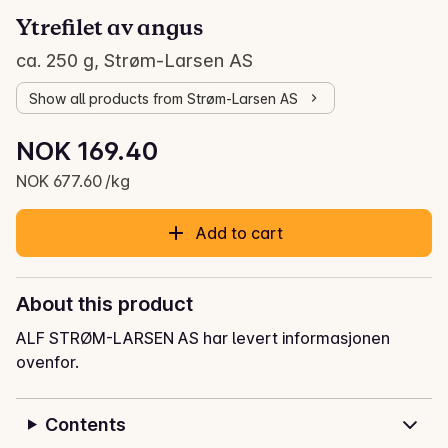
Ytrefilet av angus
ca. 250 g, Strøm-Larsen AS
Show all products from Strøm-Larsen AS
Unit price: NOK 677.60 /kg
NOK 169.40
Current price is: NOK 169.40
NOK 677.60 /kg
Add to cart
About this product
ALF STRØM-LARSEN AS har levert informasjonen
ovenfor.
Contents