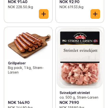
NOK 91.40
NOK 92.90
NOK 228.50 /kg
NOK 619.33 /kg
Grillpølser
Big pack, 1 kg, Strøm-
Larsen
Svinekjøtt strimlet
ca. 500 g, Strøm-Larsen
NOK 144.90
NOK 79.90
NOK 144.90 /kg
NOK 159.80 /kg