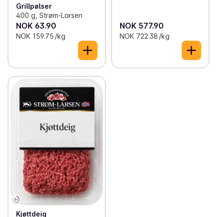
Grillpølser
400 g, Strøm-Larsen
NOK 63.90
NOK 577.90
NOK 159.75 /kg
NOK 722.38 /kg
Kjøttdeig