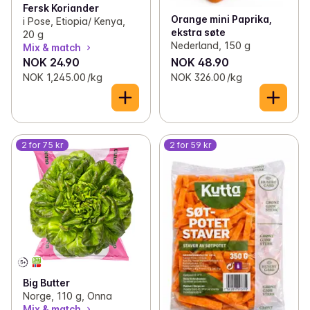
Fersk Koriander
Orange mini Paprika,
i Pose, Etiopia/ Kenya,
ekstra søte
20 g
Nederland, 150 g
Mix & match
NOK 24.90
NOK 48.90
NOK 1,245.00 /kg
NOK 326.00 /kg
2 for 75 kr
2 for 59 kr
Big Butter
Norge, 110 g, Onna
Mix & match