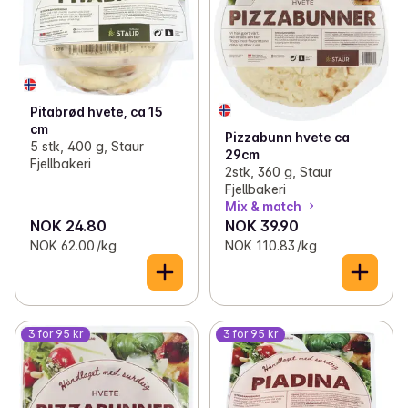
Pitabrød hvete, ca 15
cm
Pizzabunn hvete ca
5 stk, 400 g, Staur
29cm
Fjellbakeri
2stk, 360 g, Staur
Fjellbakeri
Mix & match
NOK 24.80
NOK 39.90
NOK 62.00 /kg
NOK 110.83 /kg
3 for 95 kr
3 for 95 kr