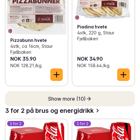
Piadina hvete
4stk, 220 g, Staur
Fjellbakeri
Pizzabunn hvete
4stk, ca 16cm, Staur
Fjellbakeri
NOK 35.90
NOK 34.90
NOK 128.21 /kg
NOK 158.64 /kg
Show more (10)
3 for 2 på brus og energidrikk
3 for 2
3 for 2