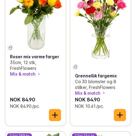
Roser mix varme farger
35cm, 12 stk,
FreshFlowers
Mix & match
Grennellik fargemix
Ca 30 blomster og 8
stilker, FreshFlowers
Mix & match
NOK 84.90
NOK 84.90
NOK 84.90 /pc.
NOK 10.61 /pc.
2 for 189 kr
2 for 154 kr