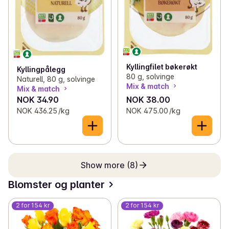
Kyllingfilet bøkerøkt
Kyllingpålegg
80 g, solvinge
Naturell, 80 g, solvinge
Mix & match
Mix & match
NOK 34.90
NOK 38.00
NOK 436.25 /kg
NOK 475.00 /kg
Show more (8)
Blomster og planter
2 for 154 kr
2 for 154 kr