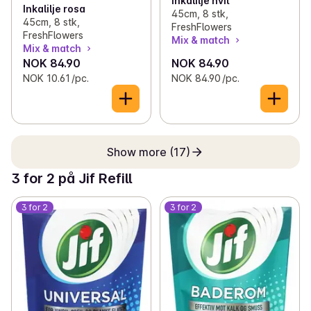
Inkalilje hvit
Inkalilje rosa
45cm, 8 stk,
45cm, 8 stk,
FreshFlowers
FreshFlowers
Mix & match
Mix & match
NOK 84.90
NOK 84.90
NOK 10.61 /pc.
NOK 84.90 /pc.
Show more (17)
3 for 2 på Jif Refill
3 for 2
3 for 2