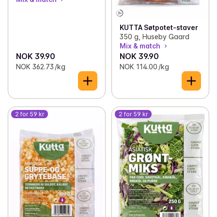
KUTTA Søtpotet-staver
350 g, Huseby Gaard
Mix & match
NOK 39.90
NOK 39.90
NOK 362.73 /kg
NOK 114.00 /kg
2 for 59 kr
2 for 59 kr