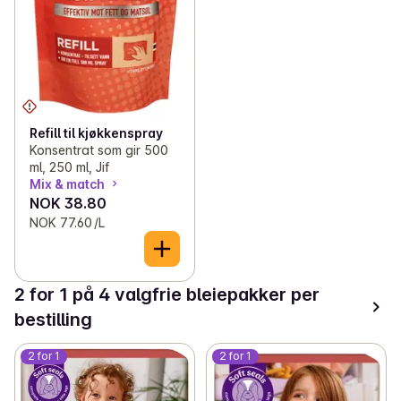
Refill til kjøkkenspray
Konsentrat som gir 500
ml, 250 ml, Jif
Mix & match
NOK 38.80
NOK 77.60 /L
2 for 1 på 4 valgfrie bleiepakker per
bestilling
2 for 1
2 for 1