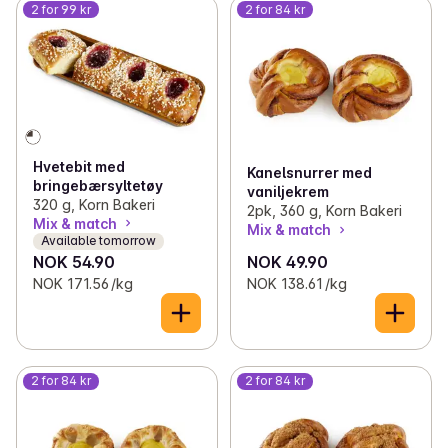
2 for 99 kr
2 for 84 kr
Hvetebit med
Kanelsnurrer med
bringebærsyltetøy
vaniljekrem
320 g, Korn Bakeri
2pk, 360 g, Korn Bakeri
Mix & match
Mix & match
Available tomorrow
NOK 54.90
NOK 49.90
NOK 171.56 /kg
NOK 138.61 /kg
2 for 84 kr
2 for 84 kr