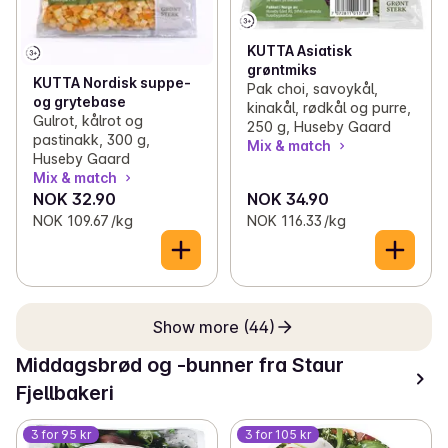
KUTTA Asiatisk
grøntmiks
KUTTA Nordisk suppe-
Pak choi, savoykål,
og grytebase
kinakål, rødkål og purre,
Gulrot, kålrot og
250 g, Huseby Gaard
pastinakk, 300 g,
Mix & match
Huseby Gaard
Mix & match
NOK 32.90
NOK 34.90
NOK 109.67 /kg
NOK 116.33 /kg
Show more (44)
Middagsbrød og -bunner fra Staur
Fjellbakeri
3 for 95 kr
3 for 105 kr