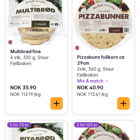
Multibrød fine
Pizzabunn fullkorn ca
4 stk, 320 g, Staur
29cm
Fjellbakeri
2stk, 360 g, Staur
Fjellbakeri
Mix & match
NOK 35.90
NOK 40.90
NOK 112.19 /kg
NOK 113.61 /kg
3 for 70 kr
3 for 105 kr