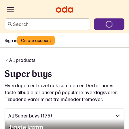
Search
Sign in
Create account
All products
Super buys
Hverdagen er travel nok som den er. Derfor har vi
faste tilbud eller priser på populære hverdagsvarer.
Tilbudene varer minst tre måneder fremover.
All Super buys
(175)
Faste kupp
✓
All Super buys
(175)