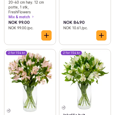
20-40 cm høy. 12 cm
potte, 1 stk,
FreshFlowers
Mix & match
NOK 99.00
NOK 84.90
NOK 99.00 /pc.
NOK 10.61 /pc.
2 for 154 kr
2 for 154 kr