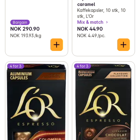
caramel
Kaffekapsler, 10 stk, 10
✓
Faste kupp: Indisk
(4)
stk, L'Or
Mix & match
Bargain
✓
Faste kupp: Tex-mex
(4)
NOK 290.90
NOK 44.90
NOK 193.93 /kg
NOK 4.49 /pc.
✓
Faste kupp: Pasta
0
4 for 3
4 for 3