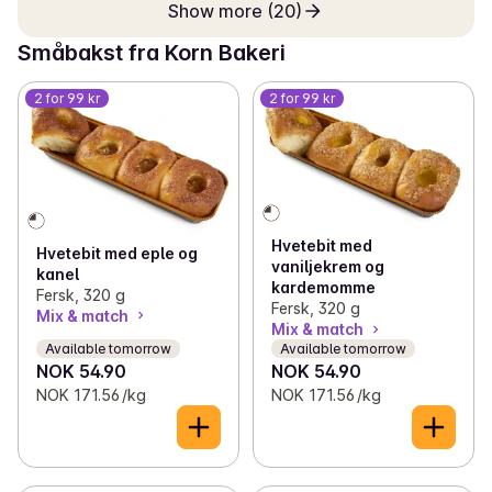
Show more (20)
Småbakst fra Korn Bakeri
2 for 99 kr
2 for 99 kr
Hvetebit med
Hvetebit med eple og
vaniljekrem og
kanel
kardemomme
Fersk, 320 g
Fersk, 320 g
Mix & match
Mix & match
Available tomorrow
Available tomorrow
NOK 54.90
NOK 54.90
NOK 171.56 /kg
NOK 171.56 /kg