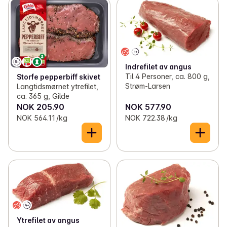
Indrefilet av angus
Til 4 Personer, ca. 800 g,
Storfe pepperbiff skivet
Strøm-Larsen
Langtidsmørnet ytrefilet,
ca. 365 g, Gilde
NOK 205.90
NOK 577.90
NOK 564.11 /kg
NOK 722.38 /kg
Ytrefilet av angus