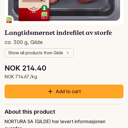
Langtidsmørnet indrefilet av storfe
ca. 300 g, Gilde
Show all products from Gilde
Unit price: NOK 714.67 /kg
NOK 214.40
Current price is: NOK 214.40
NOK 714.67 /kg
Add to cart
About this product
NORTURA SA (GILDE) har levert informasjonen