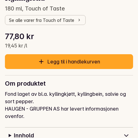
180 ml, Touch of Taste
Se alle varer fra Touch of Taste
Stykkpris: 19,45 kr /l
77,80 kr
Gjeldende pris er: 77,80 kr
19,45 kr /l
Legg til i handlekurven
Om produktet
Fond laget av bl.a. kyllingkjøtt, kyllingbein, salvie og 
sort pepper.
HAUGEN - GRUPPEN AS har levert informasjonen
ovenfor.
Innhold