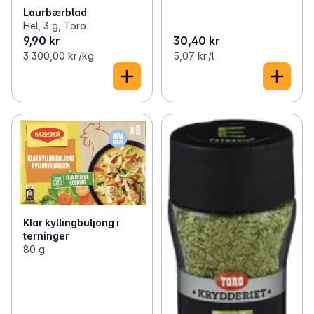
Laurbærblad
Hel, 3 g, Toro
9,90 kr
30,40 kr
3 300,00 kr /kg
5,07 kr /l
Klar kyllingbuljong i
terninger
80 g