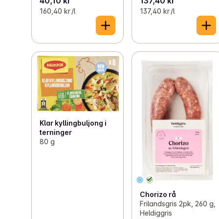
40,10 kr
137,40 kr
160,40 kr /l
137,40 kr /l
Klar kyllingbuljong i
terninger
80 g
Chorizo rå
Frilandsgris 2pk, 260 g,
Heldiggris