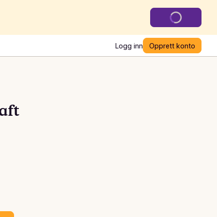
Logg inn
Opprett konto
aft