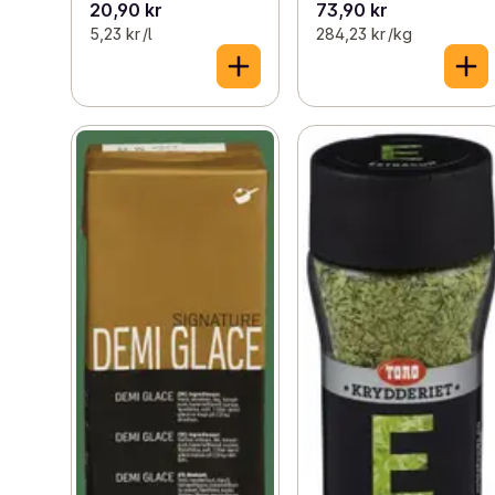
20,90 kr
73,90 kr
5,23 kr /l
284,23 kr /kg