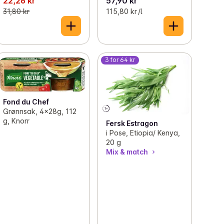
22,26 kr
57,90 kr
31,80 kr
115,80 kr /l
3 for 64 kr
Fond du Chef
Grønnsak, 4x28g, 112
g, Knorr
Fersk Estragon
i Pose, Etiopia/ Kenya,
20 g
Mix & match