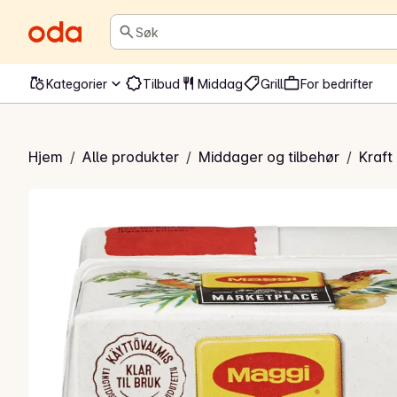
Søk
Kategorier
Tilbud
Middag
Grill
For bedrifter
 kyllingkraft
Hjem
/
Alle produkter
/
Middager og tilbehør
/
Kraft