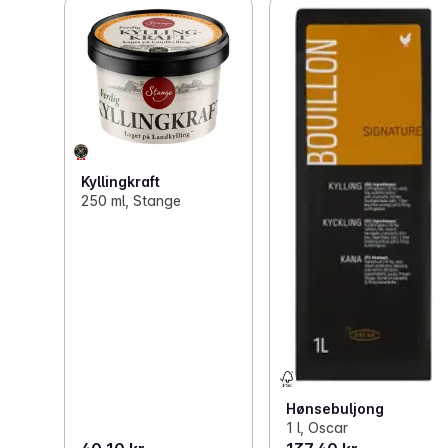
Instagram.com/maggi_norge
Kyllingkraft
250 ml, Stange
Hønsebuljong
1 l, Oscar