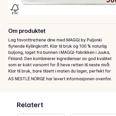
Om produktet
Lag favorittrettene dine med MAGGI by Puljonki 
flytende Kyllingkraft. Klar til bruk og 100 % naturlig 
buljong, laget fra bunnen i MAGGI-fabrikken i Juuka, 
Finland. Den kombinerer ingredienser av god kvalitet 
som er kokt varsomt for å heve retten til neste nivå: 
Klar til bruk, bare tilsett i maten du lager, perfekt for 
alle slags retter som supper, stuinger, sauser, risotto 
AS NESTLÉ NORGE har levert informasjonen ovenfor.
eller pasta. Gluten- og laktosefri!

Pakket i resirkulerbar 500 ml TetraPack-emballasje. 
Oppbevares i kjøleskapet etter åpning og brukes i 
løpet av få dager eller fryses i for eksempel isbitbrett. 
Relatert
For oppskriftsinspirasjon, sjekk 
Instagram.com/maggi_suomi / 