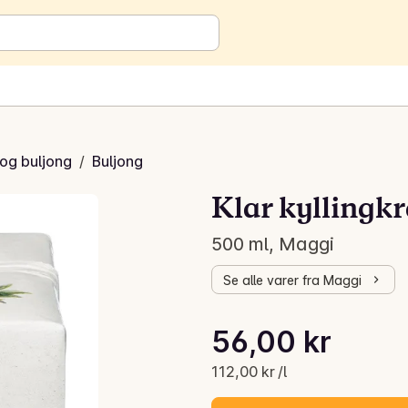
 og buljong
/
Buljong
Klar kyllingkr
500 ml, Maggi
Se alle varer fra Maggi
Stykkpris: 112,00 kr /l
56,00 kr
Gjeldende pris er: 56,00 kr
112,00 kr /l