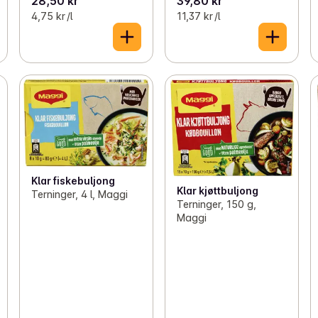
28,50 kr
39,80 kr
4,75 kr /l
11,37 kr /l
Klar fiskebuljong
Klar kjøttbuljong
Terninger, 4 l, Maggi
Terninger, 150 g,
Maggi