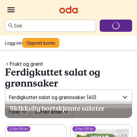
Søk
Logg inn
Opprett konto
Frukt og grønt
Ferdigkuttet salat og
grønnsaker
Ferdigkuttet salat og grønnsaker
(40)
Skikkelig bortskjemte salater
✓
Filter
Alle
(581)
Sorter etter
✓
Til matpakken
(11)
2 for 59 kr
2 for 59 kr