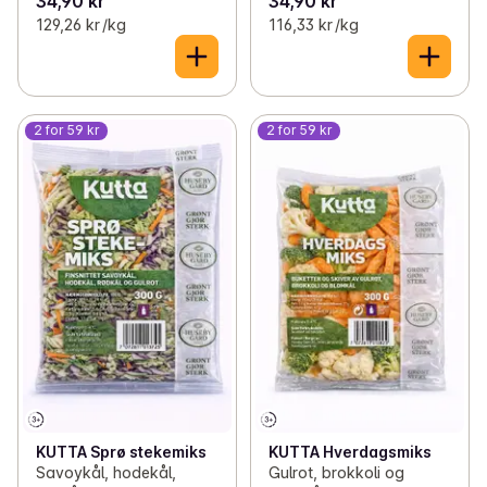
34,90 kr
34,90 kr
129,26 kr /kg
116,33 kr /kg
2 for 59 kr
2 for 59 kr
KUTTA Sprø stekemiks
KUTTA Hverdagsmiks
Savoykål, hodekål,
Gulrot, brokkoli og