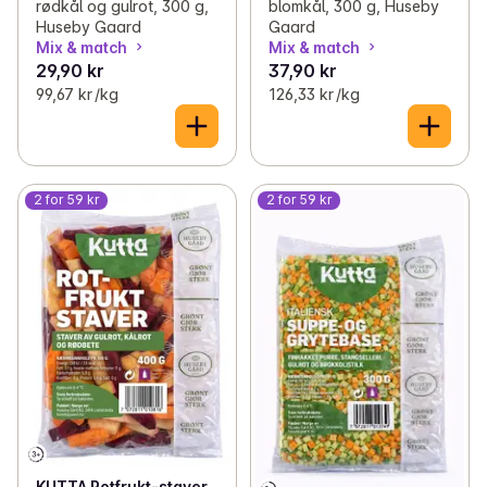
rødkål og gulrot, 300 g,
blomkål, 300 g, Huseby
Huseby Gaard
Gaard
Mix & match
Mix & match
29,90 kr
37,90 kr
99,67 kr /kg
126,33 kr /kg
2 for 59 kr
2 for 59 kr
KUTTA Rotfrukt-staver