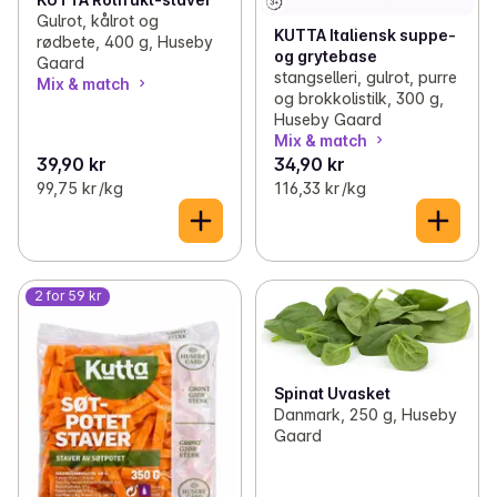
Gulrot, kålrot og
KUTTA Italiensk suppe-
rødbete, 400 g, Huseby
og grytebase
Gaard
stangselleri, gulrot, purre
Mix & match
og brokkolistilk, 300 g,
Huseby Gaard
Mix & match
39,90 kr
34,90 kr
99,75 kr /kg
116,33 kr /kg
2 for 59 kr
Spinat Uvasket
Danmark, 250 g, Huseby
Gaard