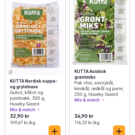
✓
Frukt
(71)
✓
Grønnsaker
(128)
✓
Bær
(8)
✓
Salat og kål
(34)
✓
Ferdigkuttet salat og grønnsaker
(40)
✓
Økologisk frukt og grønt
(29)
KUTTA Asiatisk
grøntmiks
✓
Urter og spirer
(26)
KUTTA Nordisk suppe-
Pak choi, savoykål,
og grytebase
kinakål, rødkål og purre,
Gulrot, kålrot og
✓
Frø, nøtter og tørket frukt
(93)
250 g, Huseby Gaard
pastinakk, 300 g,
Mix & match
Huseby Gaard
✓
Hermetisert frukt og grønt
(116)
Mix & match
32,90 kr
34,90 kr
✓
Fryst frukt og grønt
(57)
109,67 kr /kg
116,33 kr /kg