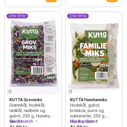
2 for 59 kr
2 for 59 kr
KUTTA Grovmiks
KUTTA Familiemiks
Grønnkål, hodekål,
Hodekål, gulrot,
rødkål, rødbete og
brokkoli, purre og
gulrot, 250 g, Huseby
sukkererter, 250 g,
Gaard
Mix & match
Huseby Gaard
Mix & match