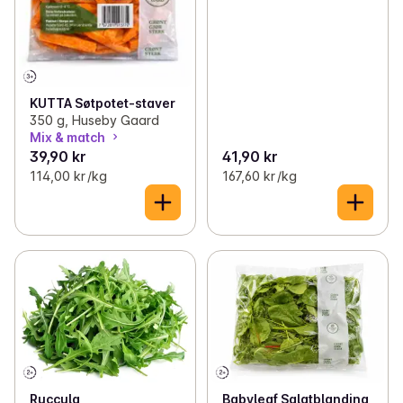
KUTTA Søtpotet-staver
350 g, Huseby Gaard
Mix & match
39,90 kr
41,90 kr
114,00 kr /kg
167,60 kr /kg
Ruccula
Babyleaf Salatblanding