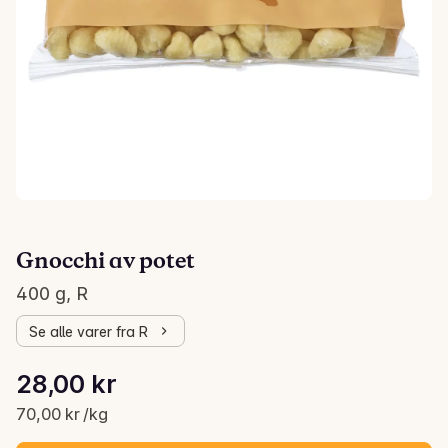
Gnocchi av potet
400 g, R
Se alle varer fra R
Stykkpris: 70,00 kr /kg
28,00 kr
Gjeldende pris er: 28,00 kr
70,00 kr /kg