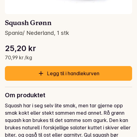
Squash Grønn
Spania/ Nederland, 1 stk
Stykkpris: 70,99 kr /kg
25,20 kr
Gjeldende pris er: 25,20 kr
70,99 kr /kg
Legg til i handlekurven
Om produktet
Squash har i seg selv lite smak, men tar gjerne opp 
smak kokt eller stekt sammen med annet. Rå grønn 
squash kan brukes til det samme som agurk. Den kan 
brukes naturell i forskjellige salater kuttet i skiver eller 
biter, og også til ost eller garnityr. Gul squash bør 