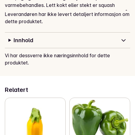
varmebehandles. Lett kokt eller stekt er squash 
ypperlig som tilbehør til kjøtt og fisk. Squash kan også 
Leverandøren har ikke levert detaljert informasjon om
deles i to, fylles med kjøttdeig og hakket løk og 
dette produktet.
stekes i ovnen. En selvfølge i ratatouille, en fransk 
grønnsakgryte.
Innhold
Vi har dessverre ikke næringsinnhold for dette
produktet.
Relatert