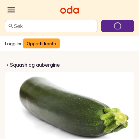
Søk
Logg inn
Opprett konto
ash Grønn
Squash og aubergine