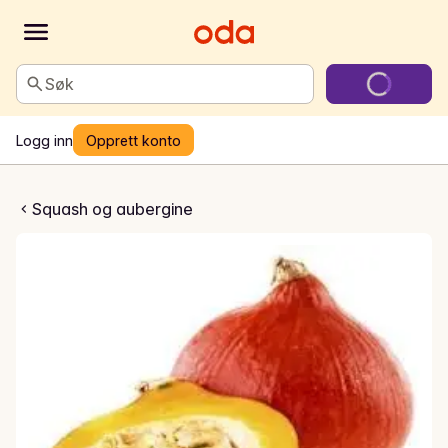
Søk
Logg inn
Opprett konto
okkaido
Squash og aubergine