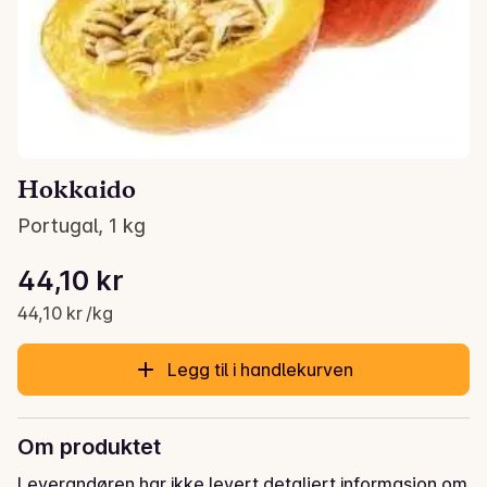
Hokkaido
Portugal, 1 kg
Stykkpris: 44,10 kr /kg
44,10 kr
Gjeldende pris er: 44,10 kr
44,10 kr /kg
Legg til i handlekurven
Om produktet
Leverandøren har ikke levert detaljert informasjon om