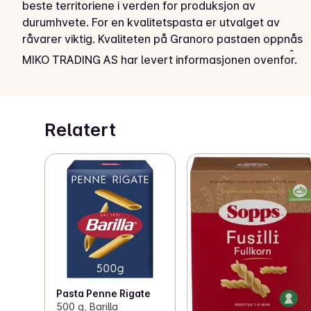
beste territoriene i verden for produksjon av 
durumhvete. For en kvalitetspasta er utvalget av 
råvarer viktig. Kvaliteten på Granoro pastaen oppnås 
ved bruk av kvalitet durumhvete semulegryn oppnådd 
MIKO TRADING AS har levert informasjonen ovenfor.
fra hjertet av hvetekornet, med en jevn gul farge med 
høyt proteininnhold.
Relatert
Pasta Penne Rigate
500 g, Barilla