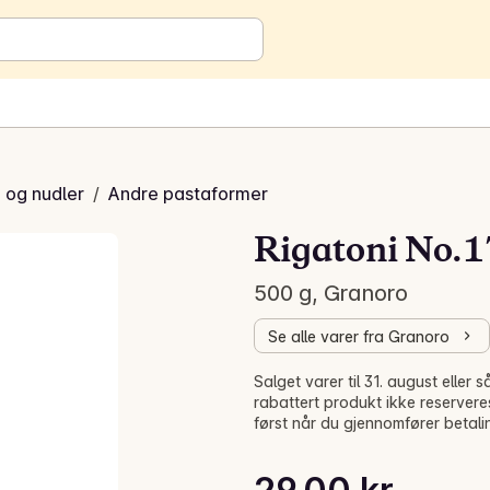
 og nudler
/
Andre pastaformer
Rigatoni No.1
500 g, Granoro
Se alle varer fra Granoro
Salget varer til 31. august elle
rabattert produkt ikke reservere
først når du gjennomfører betali
Stykkpris: 58,00 kr /kg