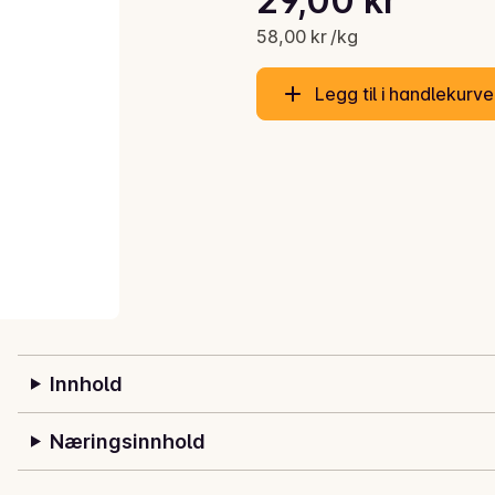
29,00 kr
Gjeldende pris er: 29,00 kr
58,00 kr /kg
Legg til i handlekurv
Innhold
Næringsinnhold