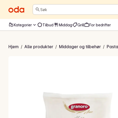
Søk
Kategorier
Tilbud
Middag
Grill
For bedrifter
gatoni No.17
Hjem
/
Alle produkter
/
Middager og tilbehør
/
Pasta