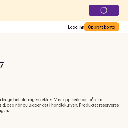
Logg inn
Opprett konto
7
r så lenge beholdningen rekker. Vær oppmerksom på at et
s til deg når du legger det i handlekurven. Produktet reserveres
ngen.