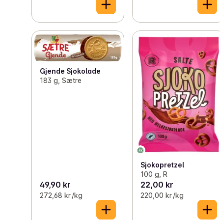
Gjende Sjokolade
183 g, Sætre
Sjokopretzel
100 g, R
49,90 kr
22,00 kr
272,68 kr /kg
220,00 kr /kg