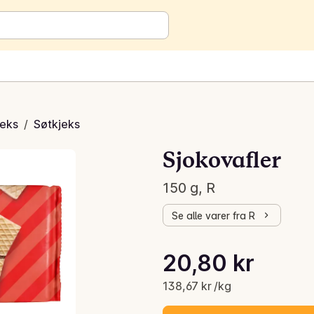
jeks
/
Søtkjeks
Sjokovafler
150 g, R
Se alle varer fra R
Stykkpris: 138,67 kr /kg
20,80 kr
Gjeldende pris er: 20,80 kr
138,67 kr /kg