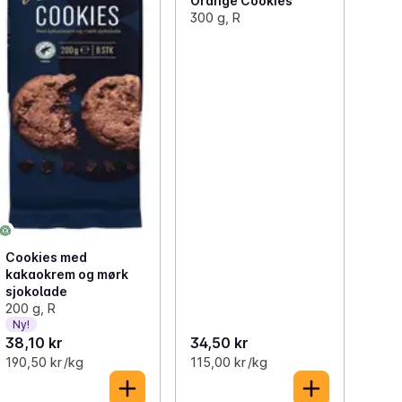
Orange Cookies
300 g, R
Cookies med
kakaokrem og mørk
sjokolade
200 g, R
Ny!
38,10 kr
34,50 kr
190,50 kr /kg
115,00 kr /kg