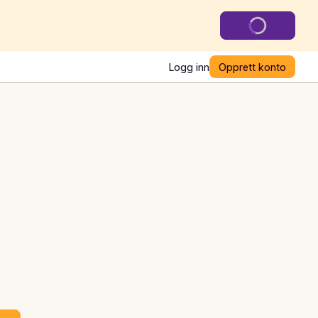
Logg inn
Opprett konto