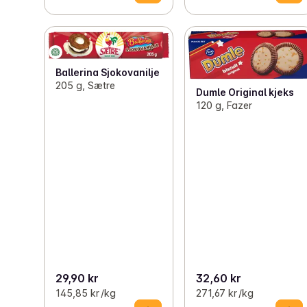
Ballerina Sjokovanilje
205 g, Sætre
Dumle Original kjeks
120 g, Fazer
29,90 kr
32,60 kr
145,85 kr /kg
271,67 kr /kg