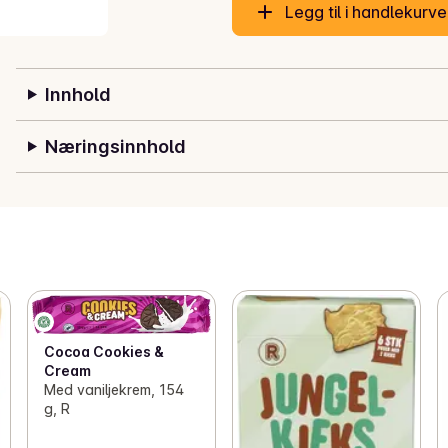
Legg til i handlekurv
Innhold
Næringsinnhold
Cocoa Cookies &
Cream
Med vaniljekrem, 154
g, R