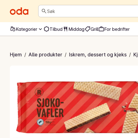
Søk
Kategorier
Tilbud
Middag
Grill
For bedrifter
jokovafler
Hjem
/
Alle produkter
/
Iskrem, dessert og kjeks
/
K