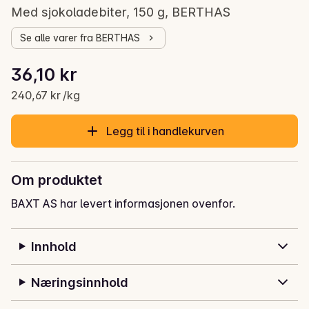
Med sjokoladebiter, 150 g, BERTHAS
Se alle varer fra BERTHAS
Stykkpris: 240,67 kr /kg
36,10 kr
Gjeldende pris er: 36,10 kr
240,67 kr /kg
Legg til i handlekurven
Om produktet
BAXT AS har levert informasjonen ovenfor.
Innhold
Næringsinnhold