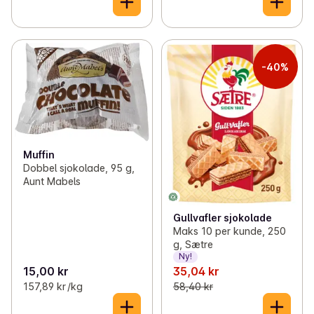
-40%
Muffin
Dobbel sjokolade, 95 g,
Aunt Mabels
Gullvafler sjokolade
Maks 10 per kunde, 250
g, Sætre
Ny!
15,00 kr
35,04 kr
157,89 kr /kg
58,40 kr