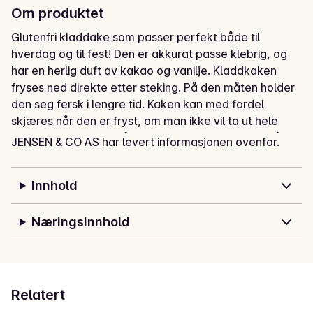
Om produktet
Glutenfri kladdake som passer perfekt både til 
hverdag og til fest! Den er akkurat passe klebrig, og 
har en herlig duft av kakao og vanilje. Kladdkaken 
fryses ned direkte etter steking. På den måten holder 
den seg fersk i lengre tid. Kaken kan med fordel 
skjæres når den er fryst, om man ikke vil ta ut hele 
kaken fra fryseren. Både hel kladdkake og oppskårne 
JENSEN & CO AS har levert informasjonen ovenfor.
biter, tiner raskt i romtemperatur. Fri for gluten-, 
laktose- og melkeprotein.
Innhold
Næringsinnhold
Relatert