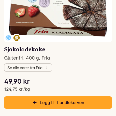
Sjokoladekake
Glutenfri, 400 g, Fria
Se alle varer fra Fria
Stykkpris: 124,75 kr /kg
49,90 kr
Gjeldende pris er: 49,90 kr
124,75 kr /kg
Legg til i handlekurven