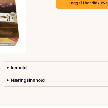
Legg til i handlekurv
Innhold
Næringsinnhold