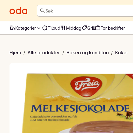
Søk
Kategorier
Tilbud
Middag
Grill
For bedrifter
lkesjokoladekake
Hjem
/
Alle produkter
/
Bakeri og konditori
/
Kaker