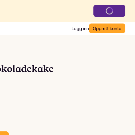
Logg inn
Opprett konto
okoladekake