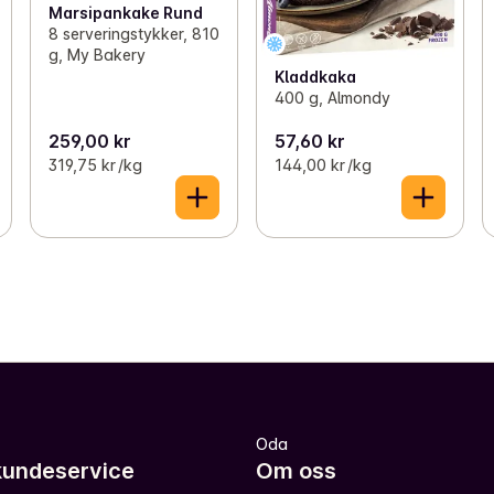
Marsipankake Rund
8 serveringstykker, 810
g, My Bakery
Kladdkaka
400 g, Almondy
259,00 kr
57,60 kr
319,75 kr /kg
144,00 kr /kg
Oda
kundeservice
Om oss