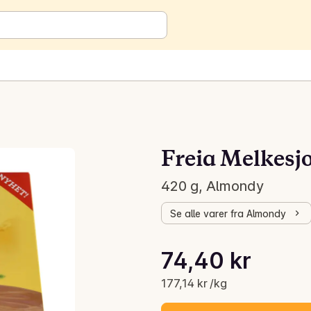
Freia Melkesj
420 g, Almondy
Se alle varer fra Almondy
Stykkpris: 177,14 kr /kg
74,40 kr
Gjeldende pris er: 74,40 kr
177,14 kr /kg