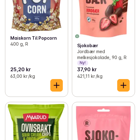
Maiskorn Til Popcorn
400 g, R
Sjokobær
Jordbær med
melkesjokolade, 90 g, R
Ny!
25,20 kr
37,90 kr
63,00 kr /kg
421,11 kr /kg