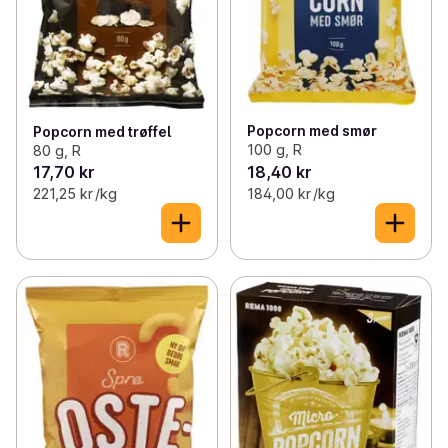
Popcorn med smør
Popcorn med trøffel
100 g, R
80 g, R
17,70 kr
18,40 kr
221,25 kr /kg
184,00 kr /kg