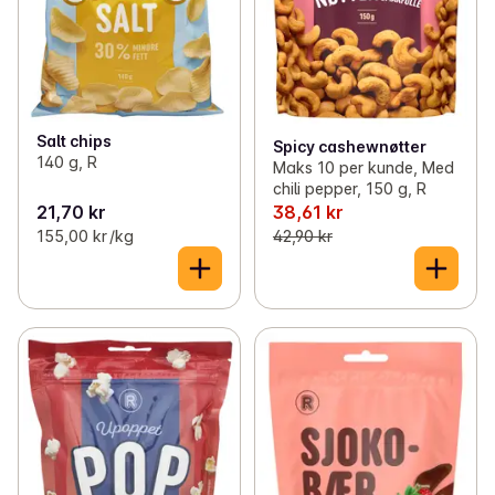
Salt chips
Spicy cashewnøtter
140 g, R
Maks 10 per kunde, Med
chili pepper, 150 g, R
21,70 kr
38,61 kr
155,00 kr /kg
42,90 kr