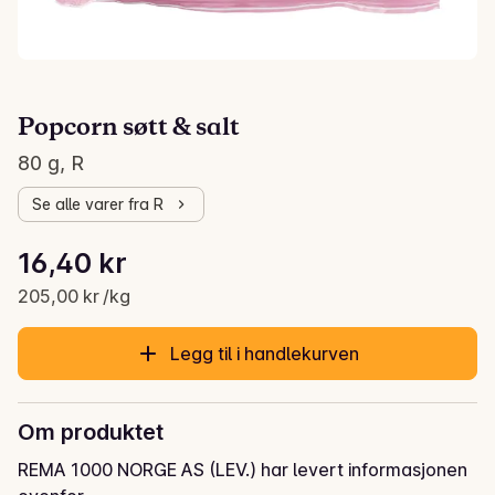
Popcorn søtt & salt
80 g, R
Se alle varer fra R
Stykkpris: 205,00 kr /kg
16,40 kr
Gjeldende pris er: 16,40 kr
205,00 kr /kg
Legg til i handlekurven
Om produktet
REMA 1000 NORGE AS (LEV.) har levert informasjonen