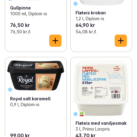
Gullpinne
Fløteis krokan
1000 ml, Diplom-is
1,2 l, Diplom-is
76,50 kr
64,90 kr
76,50 kr /l
54,08 kr /l
Royal salt karamell
0,9 l, Diplom-is
Fløteis med vaniljesmak
3 l, Prima Lavpris
99,00 kr
43,70 kr