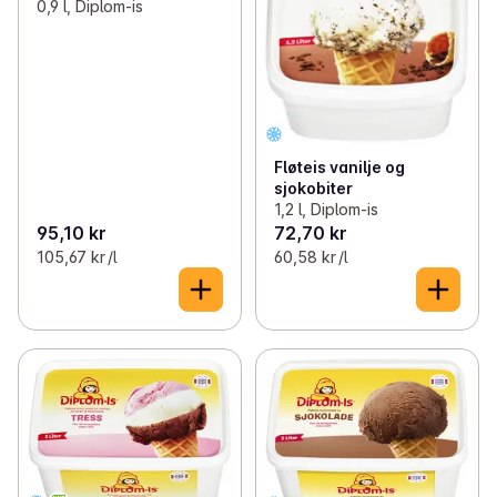
0,9 l, Diplom-is
Fløteis vanilje og
sjokobiter
1,2 l, Diplom-is
95,10 kr
72,70 kr
105,67 kr /l
60,58 kr /l