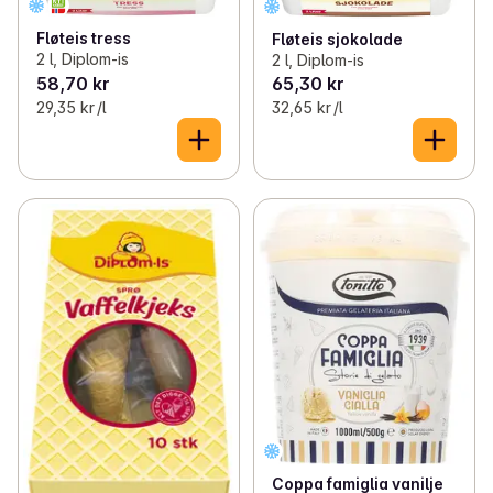
Fløteis tress
Fløteis sjokolade
2 l, Diplom-is
2 l, Diplom-is
58,70 kr
65,30 kr
29,35 kr /l
32,65 kr /l
Coppa famiglia vanilje