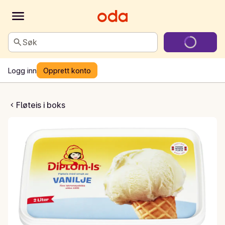
Søk
Logg inn
Opprett konto
eis vanilje
Fløteis i boks