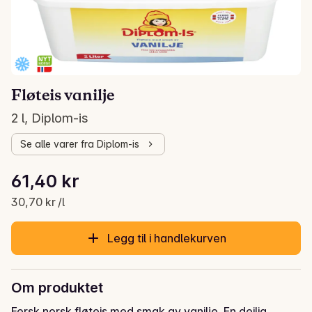
Fløteis vanilje
2 l, Diplom-is
Se alle varer fra Diplom-is
Stykkpris: 30,70 kr /l
61,40 kr
Gjeldende pris er: 61,40 kr
30,70 kr /l
Legg til i handlekurven
Om produktet
Fersk norsk fløteis med smak av vanilje. En deilig 