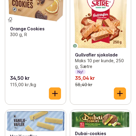
Orange Cookies
300 g, R
Gullvafler sjokolade
Maks 10 per kunde, 250
g, Sætre
Ny!
34,50 kr
35,04 kr
115,00 kr /kg
58,40 kr
Dubai-cookies