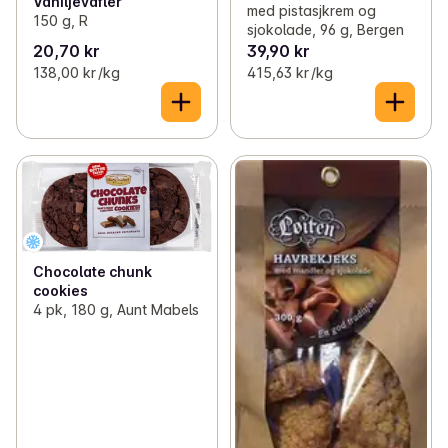
Vaniljevafler
med pistasjkrem og
150 g, R
sjokolade, 96 g, Bergen
20,70 kr
39,90 kr
138,00 kr /kg
415,63 kr /kg
Chocolate chunk
cookies
4 pk, 180 g, Aunt Mabels