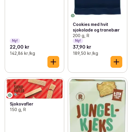
Cookies med hvit
sjokolade og tranebær
200 g, R
Ny!
Ny!
22,00 kr
37,90 kr
142,86 kr /kg
189,50 kr /kg
Sjokovafler
150 g, R