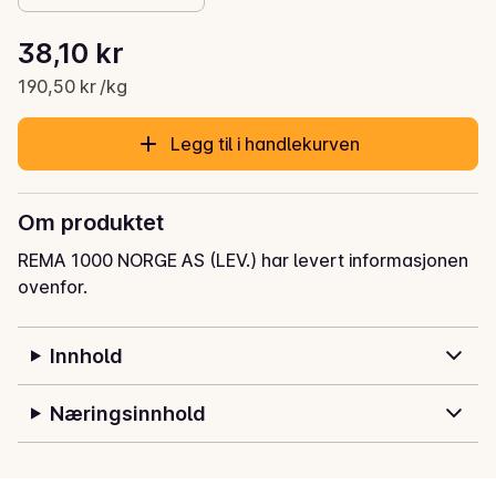
Stykkpris: 190,50 kr /kg
38,10 kr
Gjeldende pris er: 38,10 kr
190,50 kr /kg
Legg til i handlekurven
Om produktet
REMA 1000 NORGE AS (LEV.) har levert informasjonen
ovenfor.
Innhold
Næringsinnhold