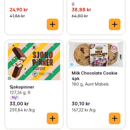
g
24,90 kr
38,88 kr
41,86 kr
64,80 kr
Milk Chocolate Cookie
4pk
180 g, Aunt Mabels
Sjokopinner
127,26 g, R
Ny!
33,00 kr
30,10 kr
259,84 kr /kg
167,22 kr /kg