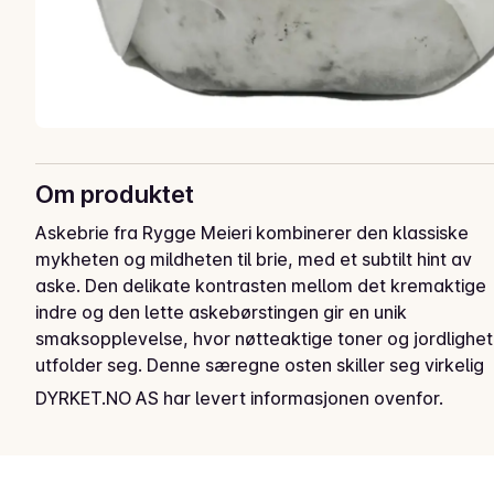
Om produktet
Askebrie fra Rygge Meieri kombinerer den klassiske 
mykheten og mildheten til brie, med et subtilt hint av 
aske. Den delikate kontrasten mellom det kremaktige 
indre og den lette askebørstingen gir en unik 
smaksopplevelse, hvor nøtteaktige toner og jordlighet 
utfolder seg. Denne særegne osten skiller seg virkelig 
ut i osteverdenen, og dens særpreg har blitt belønnet 
DYRKET.NO AS har levert informasjonen ovenfor.
med sølv i VM!