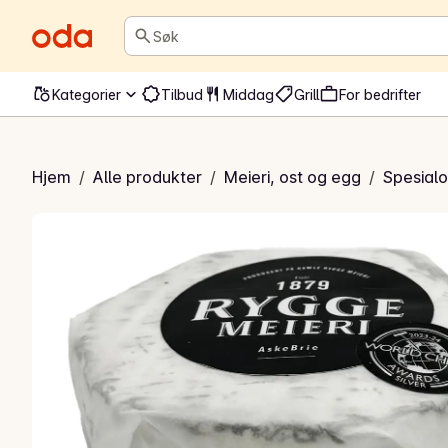
Søk
Kategorier
Tilbud
Middag
Grill
For bedrifter
Askebrie
Hjem
/
Alle produkter
/
Meieri, ost og egg
/
Spesialo