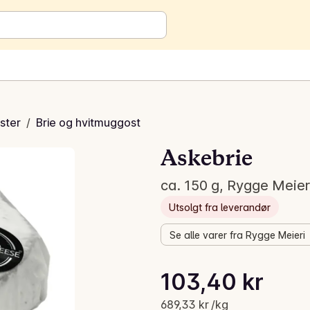
ster
/
Brie og hvitmuggost
Askebrie
ca. 150 g, Rygge Meier
Utsolgt fra leverandør
Se alle varer fra Rygge Meieri
Stykkpris: 689,33 kr /kg
103,40 kr
Gjeldende pris er: 103,40 kr
689,33 kr /kg