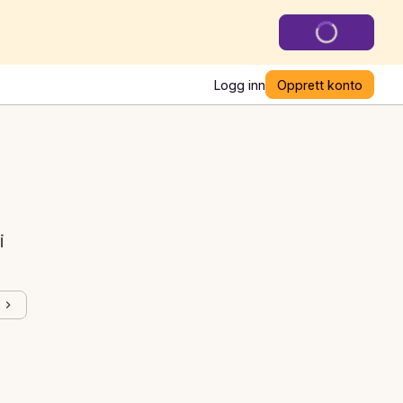
Logg inn
Opprett konto
i