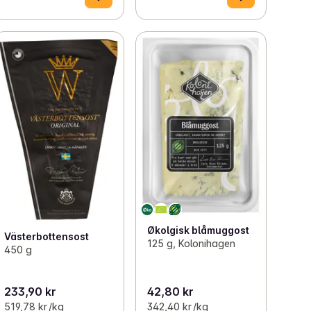
Økolgisk blåmuggost
Västerbottensost
125 g, Kolonihagen
450 g
233,90 kr
42,80 kr
519,78 kr /kg
342,40 kr /kg