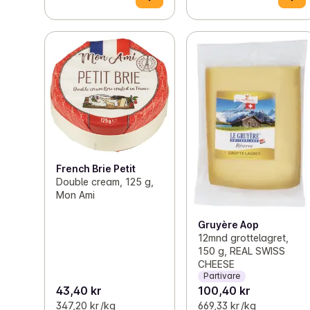
French Brie Petit
Double cream, 125 g,
Mon Ami
Gruyère Aop
12mnd grottelagret,
150 g, REAL SWISS
CHEESE
Partivare
43,40 kr
100,40 kr
347,20 kr /kg
669,33 kr /kg