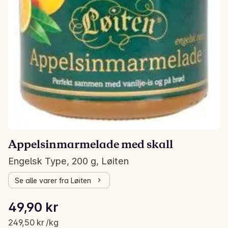
Appelsinmarmelade med skall
Engelsk Type, 200 g, Løiten
Se alle varer fra Løiten
Stykkpris: 249,50 kr /kg
49,90 kr
Gjeldende pris er: 49,90 kr
249,50 kr /kg