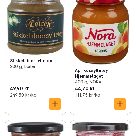
Stikkelsbærsyltetøy
200 g, Løiten
Aprikossyltetøy
Hjemmelaget
400 g, NORA
49,90 kr
44,70 kr
249,50 kr /kg
111,75 kr /kg