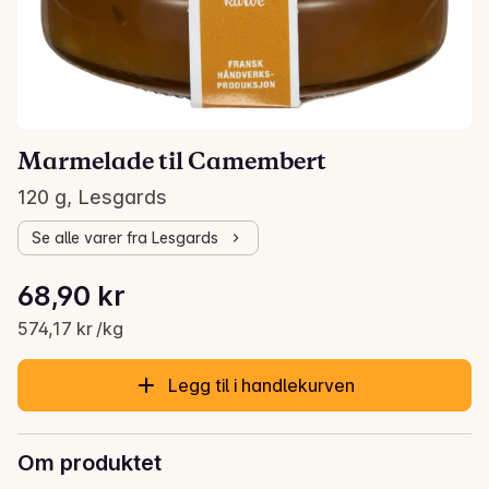
Marmelade til Camembert
120 g, Lesgards
Se alle varer fra Lesgards
Stykkpris: 574,17 kr /kg
68,90 kr
Gjeldende pris er: 68,90 kr
574,17 kr /kg
Legg til i handlekurven
Om produktet