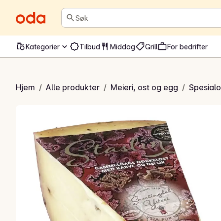
Søk
Kategorier
Tilbud
Middag
Grill
For bedrifter
ammeldags nøkkelost
Hjem
/
Alle produkter
/
Meieri, ost og egg
/
Spesialo