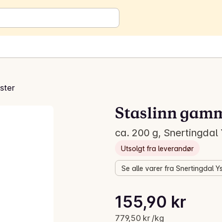
ster
Staslinn gamm
ca. 200 g, Snertingdal 
Utsolgt fra leverandør
Se alle varer fra Snertingdal Ys
Stykkpris: 779,50 kr /kg
155,90 kr
Gjeldende pris er: 155,90 kr
779,50 kr /kg