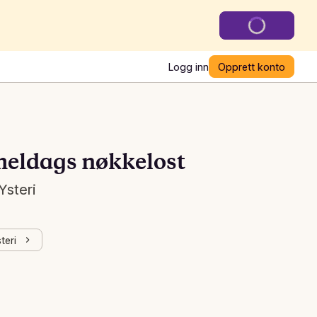
Logg inn
Opprett konto
eldags nøkkelost
Ysteri
teri