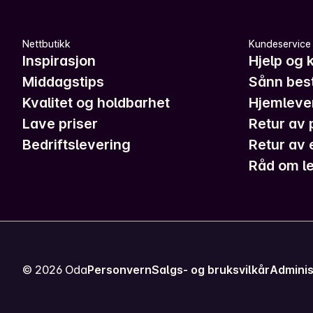
Nettbutikk
Kundeservice
Inspirasjon
Hjelp og 
Middagstips
Sånn best
Kvalitet og holdbarhet
Hjemleve
Lave priser
Retur av 
Bedriftslevering
Retur av 
Råd om le
©
2026
Oda
Personvern
Salgs- og bruksvilkår
Adminis