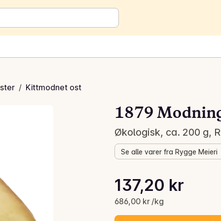
ster
/
Kittmodnet ost
1879 Modning
Økologisk, ca. 200 g, 
Se alle varer fra Rygge Meieri
Stykkpris: 686,00 kr /kg
137,20 kr
Gjeldende pris er: 137,20 kr
686,00 kr /kg