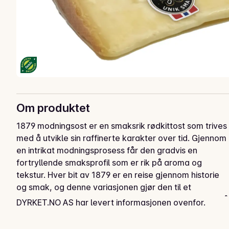
Om produktet
1879 modningsost er en smaksrik rødkittost som trives 
med å utvikle sin raffinerte karakter over tid. Gjennom 
en intrikat modningsprosess får den gradvis en 
fortryllende smaksprofil som er rik på aroma og 
tekstur. Hver bit av 1879 er en reise gjennom historie 
og smak, og denne variasjonen gjør den til et 
eksepsjonelt valg for ostekjennere der ute. Perfekt på 
DYRKET.NO AS har levert informasjonen ovenfor.
ostefatet, som pizzatopping eller på hamburgeren!