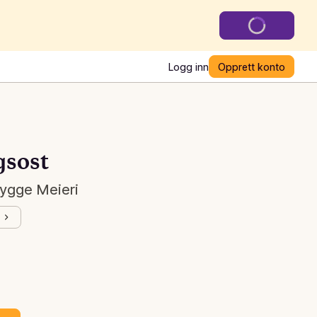
Logg inn
Opprett konto
sost
Rygge Meieri