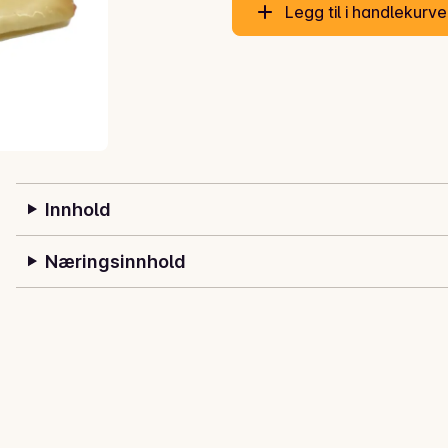
Legg til i handlekurv
Innhold
Næringsinnhold