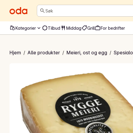
Søk
Kategorier
Tilbud
Middag
Grill
For bedrifter
 Modningsost
Hjem
/
Alle produkter
/
Meieri, ost og egg
/
Spesialo