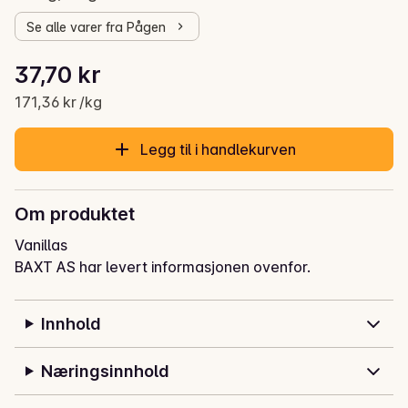
Se alle varer fra Pågen
Stykkpris: 171,36 kr /kg
37,70 kr
Gjeldende pris er: 37,70 kr
171,36 kr /kg
Legg til i handlekurven
Om produktet
Vanillas
BAXT AS har levert informasjonen ovenfor.
Innhold
Næringsinnhold