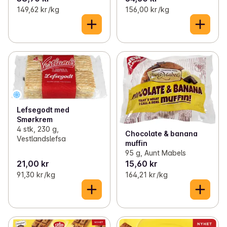
149,62 kr /kg
156,00 kr /kg
Lefsegodt med
Smørkrem
4 stk, 230 g,
Chocolate & banana
Vestlandslefsa
muffin
95 g, Aunt Mabels
21,00 kr
15,60 kr
91,30 kr /kg
164,21 kr /kg