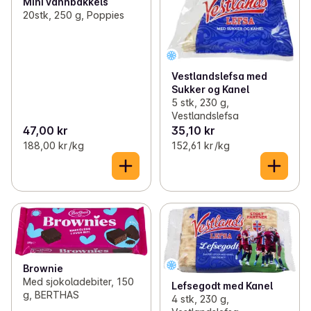
Mini vannbakkels
20stk, 250 g, Poppies
Vestlandslefsa med
Sukker og Kanel
5 stk, 230 g,
Vestlandslefsa
47,00 kr
35,10 kr
188,00 kr /kg
152,61 kr /kg
Brownie
Med sjokoladebiter, 150
Lefsegodt med Kanel
g, BERTHAS
4 stk, 230 g,