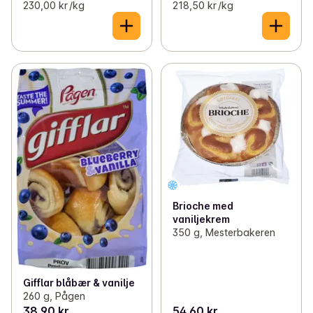
230,00 kr /kg
218,50 kr /kg
Brioche med
vaniljekrem
350 g, Mesterbakeren
Gifflar blåbær & vanilje
260 g, Pågen
38,90 kr
54,60 kr