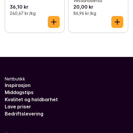
Vestlandslefsa
36,10 kr
20,00 kr
240,67 kr /kg
86,96 kr /kg
Nettbutikk
Inspirasjon
Middagstips
Kvalitet og holdbarhet
Lave priser
Bedriftslevering