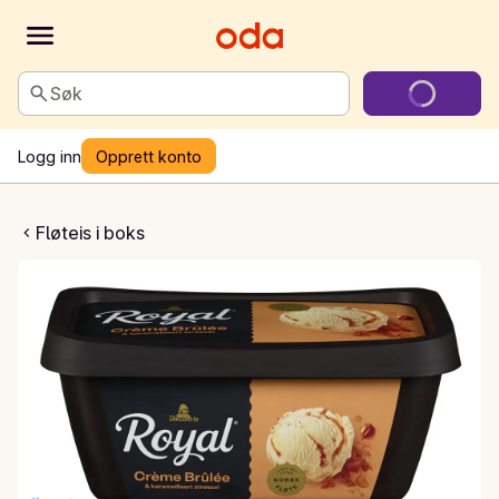
Søk
Logg inn
Opprett konto
crème brûlée
Fløteis i boks