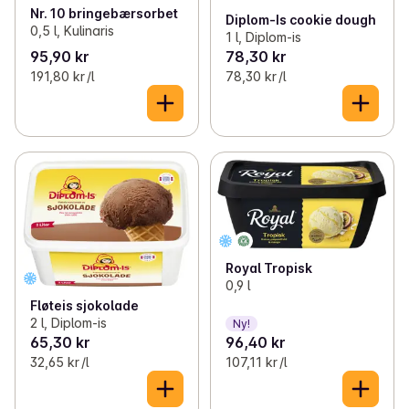
Nr. 10 bringebærsorbet
Diplom-Is cookie dough
0,5 l, Kulinaris
1 l, Diplom-is
95,90 kr
78,30 kr
191,80 kr /l
78,30 kr /l
Royal Tropisk
0,9 l
Fløteis sjokolade
2 l, Diplom-is
Ny!
65,30 kr
96,40 kr
32,65 kr /l
107,11 kr /l