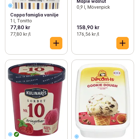
Maple walnut
0,9 l, Mövenpick
Coppa famiglia vanilje
1 l, Tonitto
77,80 kr
158,90 kr
77,80 kr /l
176,56 kr /l