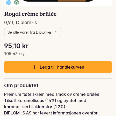
Royal crème brûlée
0,9 l, Diplom-is
Se alle varer fra Diplom-is
Stykkpris: 105,67 kr /l
95,10 kr
Gjeldende pris er: 95,10 kr
105,67 kr /l
Legg til i handlekurven
Om produktet
Premium fløteiskrem med smak av crème brûlée. 
Tilsatt karamellsaus (14%) og pyntet med 
karamellisert sukkerstrø (1.2%)
DIPLOM-IS AS har levert informasjonen ovenfor.