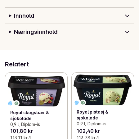
Innhold
Næringsinnhold
Relatert
Royal pistasj &
Royal skogsbær &
sjokolade
sjokolade
0,9 l, Diplom-is
0,9 l, Diplom-is
101,80 kr
102,40 kr
113,11 kr /l
113,78 kr /l