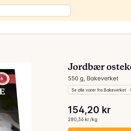
Jordbær oste
550 g, Bakeverket
Se alle varer fra Bakeverket
Stykkpris: 280,36 kr /kg
154,20 kr
Gjeldende pris er: 154,20 kr
280,36 kr /kg