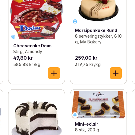
Marsipankake Rund
8 serveringstykker, 810
g, My Bakery
Cheesecake Daim
85 g, Almondy
49,80 kr
259,00 kr
585,88 kr /kg
319,75 kr /kg
Mini-eclair
8 stk, 200 g