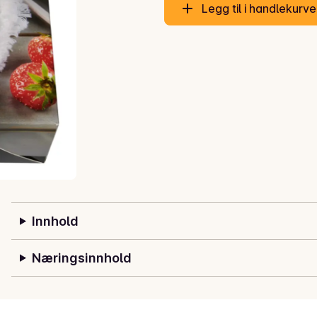
Legg til i handlekurv
Innhold
Næringsinnhold