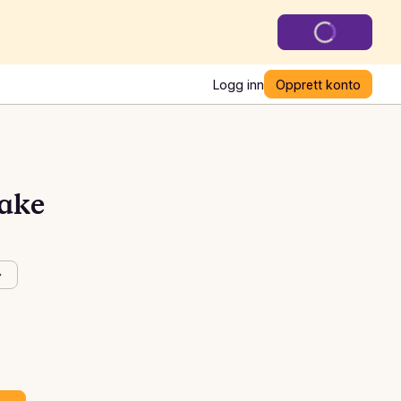
Logg inn
Opprett konto
kake