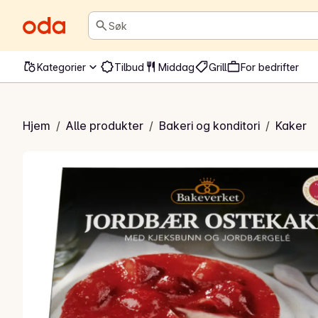
Søk
Kategorier
Tilbud
Middag
Grill
For bedrifter
bær ostekake
Hjem
/
Alle produkter
/
Bakeri og konditori
/
Kaker