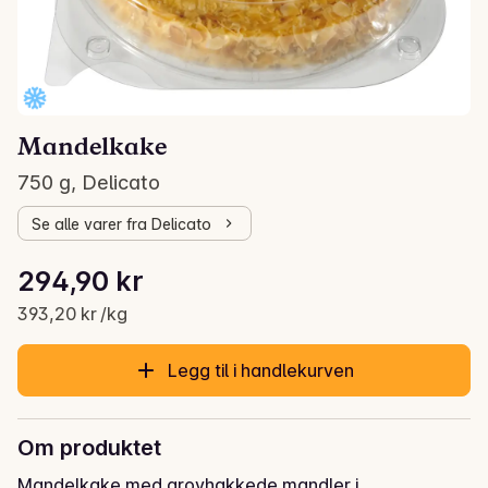
Mandelkake
750 g, Delicato
Se alle varer fra Delicato
Stykkpris: 393,20 kr /kg
294,90 kr
Gjeldende pris er: 294,90 kr
393,20 kr /kg
Legg til i handlekurven
Om produktet
Mandelkake med grovhakkede mandler i 