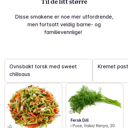
Til de litt større
Disse smakene er noe mer utfordrende,
men fortsatt veldig barne- og
familievennlige!
20 min
25 min
Ovnsbakt torsk med sweet
Kremet past
chilisaus
Fersk Dill
i Pose, Italia/ Kenya, 20