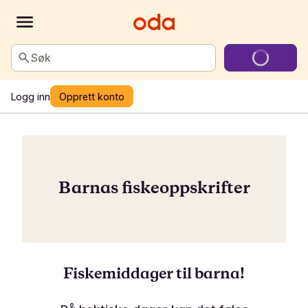
Søk
Logg inn
Opprett konto
Barnas fiskeoppskrifter
Fiskemiddager til barna!