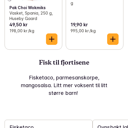
g
Pak Choi Wokmiks
Vasket, Spania, 250 g,
Huseby Gaard
49,50 kr
19,90 kr
198,00 kr /kg
995,00 kr /kg
Fisk til fjortisene
Fisketaco, parmesanskorpe,
mangosalsa. Litt mer voksent til litt
større barn!
20 min
25 min
Fisketaco
Ovnsbakt l