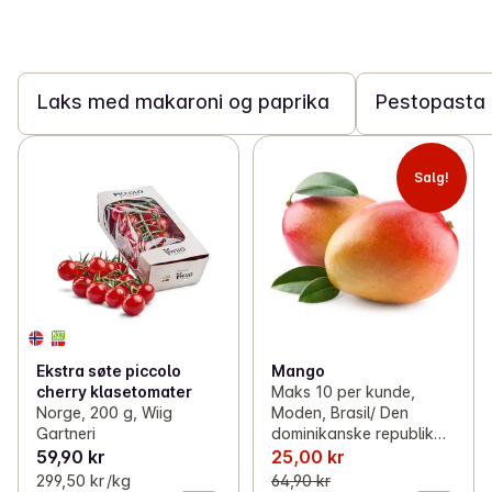
15 min
20 min
Laks med makaroni og paprika
Pestopasta 
Salg!
Ekstra søte piccolo
Mango
cherry klasetomater
Maks 10 per kunde,
Norge, 200 g, Wiig
Moden, Brasil/ Den
Gartneri
dominikanske republikk,
2 stk
59,90 kr
25,00 kr
299,50 kr /kg
64,90 kr