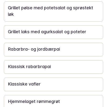
Grillet pølse med potetsalat og sprøstekt
løk
25 min
Grillet laks med agurksalat og poteter
45 min
Rabarbra- og jordbærpai
30 min
Klassisk rabarbrapai
1 t
Klassiske vafler
30 min
Hjemmelaget rømmegrøt