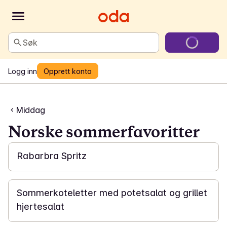
Søk
Logg inn
Opprett konto
Middag
Norske sommerfavoritter
10 min
Rabarbra Spritz
20 min
Sommerkoteletter med potetsalat og grillet
hjertesalat
10 min