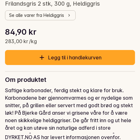
Frilandsgris 2 stk, 300 g, Heldiggris
Se alle varer fra Heldiggris
Stykkpris: 283,00 kr /kg
84,90 kr
Gjeldende pris er: 84,90 kr
283,00 kr /kg
Legg til i handlekurven
Om produktet
Saftige karbonader, ferdig stekt og klare for bruk. 
Karbonadene bør gjennomvarmes og er nydelige som 
snitter, på grillen eller servert med godt brød og stekt 
løk! På Bjerke Gård anser vi grisene våre for å være 
noen skikkelige heldiggriser. De går fritt inn og ut hele 
året og kan utøve sin naturlige adferd i store 
skogsområder. Vi ser at grisene har det bra når de har 
DYRKET.NO AS har levert informasjonen ovenfor.