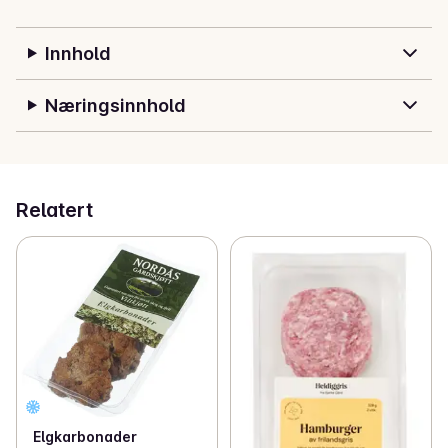
krøll på halen, roter i jorda og værer omgivelsene med 
øyne, nese og ører. Alle Heldiggris produkter har 
Innhold
Dyrevernmerket som et synlig bevis på god 
dyrevelferd.
Næringsinnhold
Relatert
Elgkarbonader