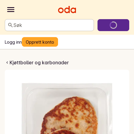
Søk
Logg inn
Opprett konto
ris Karbonader
Kjøttboller og karbonader