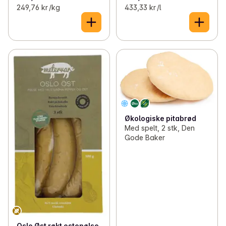
249,76 kr /kg
433,33 kr /l
Økologiske pitabrød
Med spelt, 2 stk, Den
Gode Baker
Oslo Øst røkt ostepølse